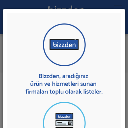
Ara:
Yüksek Basınçlı Yıkama
Makineleri
İlk 1 Firmadan Teklif İste
İl:
İlçe:
1 sonuç bulundu.
Yüksek Basınçlı Yıkama Makineleri
sunan firmalar