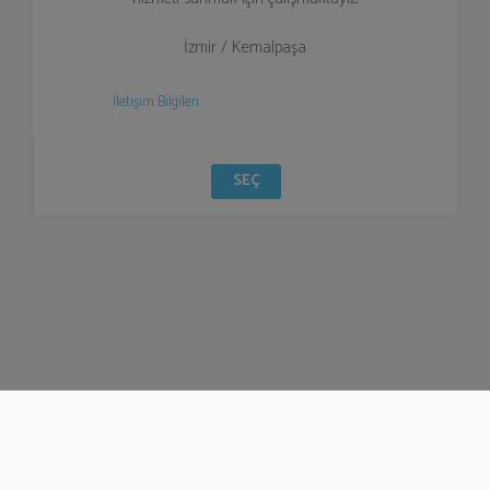
İzmir / Kemalpaşa
İletişim Bilgileri
SEÇ
© Bizzden 2016
info@bizzden.com