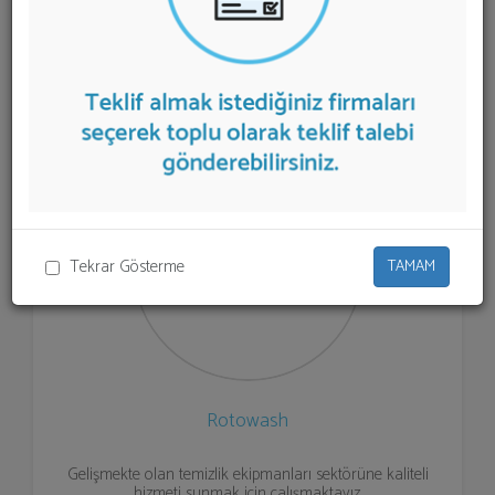
aşağıda listelenmektedir.
Yüksek Basınçlı Yıkama
Makineleri
teklifi almak için listeden seçim yapıp ya da
"İlk 5 Firmadan Teklif İste" kısmından toplu olarak teklif
talebinizi firmalara aktarabilirsiniz.
Tekrar Gösterme
TAMAM
Rotowash
Gelişmekte olan temizlik ekipmanları sektörüne kaliteli
hizmeti sunmak için çalışmaktayız.