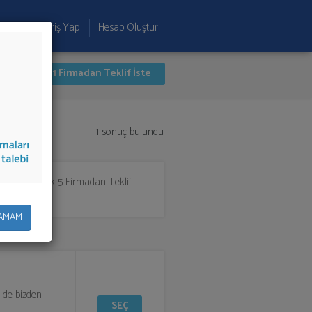
 Ekle
Giriş Yap
Hesap Oluştur
İlk 1 Firmadan Teklif İste
1 sonuç bulundu.
apıp ya da "İlk 5 Firmadan Teklif
AMAM
i de bizden
SEÇ