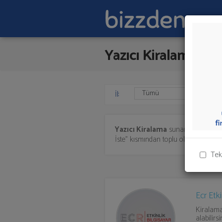
Yazıcı Kiralama
İl:
Yazıcı Kiralama
sunan firmalar aş
İste" kısmından toplu olarak teklif tal
Tek
Ecr Etki
Kiralama
alabilirsin