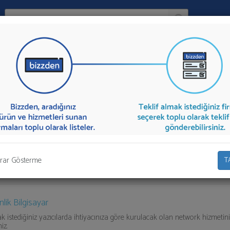
Ara:
Firma
İlçe:
ağıda listelenmektedir.
Yazıcı Kiralama
teklifi almak için listeden seçim y
ebinizi firmalara aktarabilirsiniz.
rar Gösterme
T
nlik Bilgisayar
k istediğiniz yazıcılarda ihtiyacınıza göre kurulacak olan network hizmetin
iz.