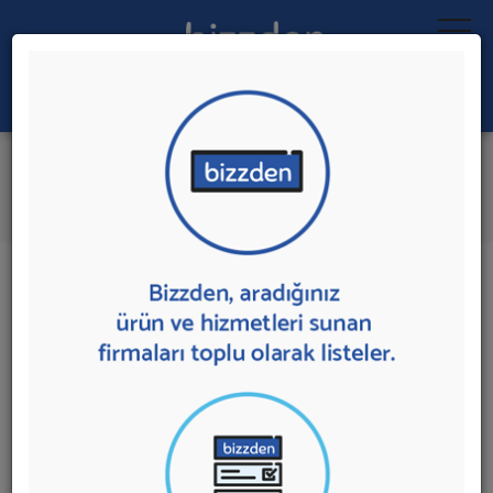
Ara:
Türk Hamamı
İlk 5 Firmaya Mesaj Gönder
İl:
İlçe:
20 sonuç bulundu.
Türk Hamamı
sunan firmalar aşağıda listelenmektedir.