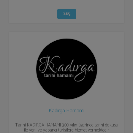
SEÇ
Kadırga Hamamı
Tarihi KADIRGA HAMAMI 300 yılın üzerinde tarihi dokusu
ile yerli ve yabancı turistlere hizmet vermektedir.