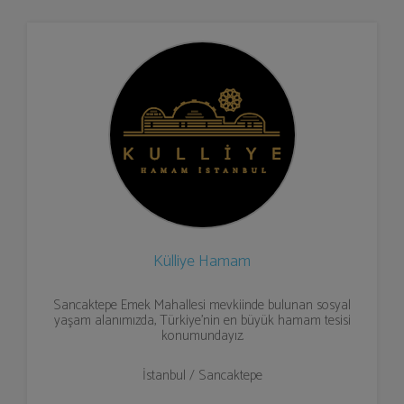
Külliye Hamam
Sancaktepe Emek Mahallesi mevkiinde bulunan sosyal
yaşam alanımızda, Türkiye’nin en büyük hamam tesisi
konumundayız.
İstanbul / Sancaktepe