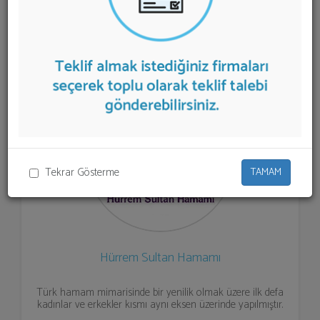
Türk Hamamı
teklifi almak için listeden seçim yapıp ya
da "İlk 5 Firmadan Teklif İste" kısmından toplu olarak
teklif talebinizi firmalara aktarabilirsiniz.
Tekrar Gösterme
TAMAM
Hürrem Sultan Hamamı
Türk hamam mimarisinde bir yenilik olmak üzere ilk defa
kadınlar ve erkekler kısmı aynı eksen üzerinde yapılmıştır.