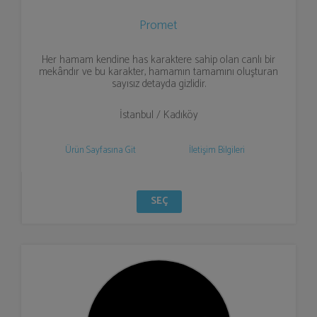
Promet
Her hamam kendine has karaktere sahip olan canlı bir
mekândır ve bu karakter, hamamın tamamını oluşturan
sayısız detayda gizlidir.
İstanbul / Kadıköy
Ürün Sayfasına Git
İletişim Bilgileri
SEÇ