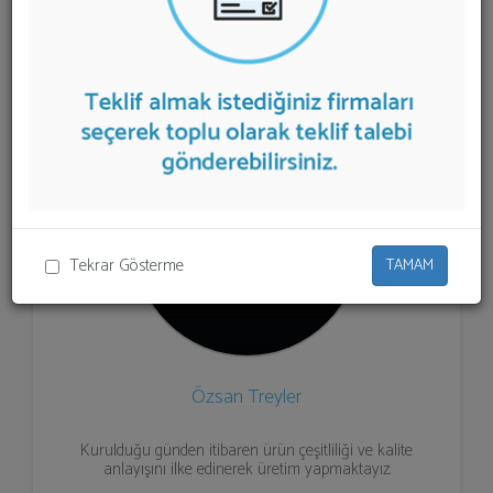
Treyler
teklifi almak için listeden seçim yapıp ya da "İlk 5
Firmadan Teklif İste" kısmından toplu olarak teklif
talebinizi firmalara aktarabilirsiniz.
Tekrar Gösterme
TAMAM
Özsan Treyler
Kurulduğu günden itibaren ürün çeşitliliği ve kalite
anlayışını ilke edinerek üretim yapmaktayız.