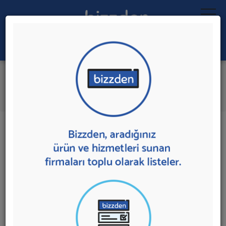
Ara:
Treyler
İlk 5 Firmadan Teklif İste
İl:
İlçe:
15 sonuç bulundu.
Treyler
sunan firmalar aşağıda listelenmektedir.