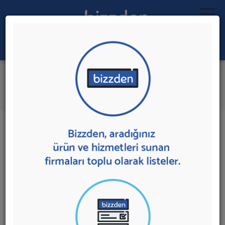
Ara:
Transformatör
İlk 5 Firmadan Teklif İste
İl:
İlçe:
17 sonuç bulundu.
Transformatör
sunan firmalar aşağıda