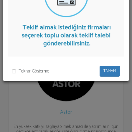
listelenmektedir.
Transformatör
teklifi almak için
listeden seçim yapıp ya da "İlk 5 Firmadan Teklif İste"
kısmından toplu olarak teklif talebinizi firmalara
aktarabilirsiniz.
Tekrar Gösterme
TAMAM
Astor
En yüksek katkıyı sağlayabilmek amacı ile yatırımlarını gün
geçtikçe arttırarak sektöründe öncü firma pozisyonunda