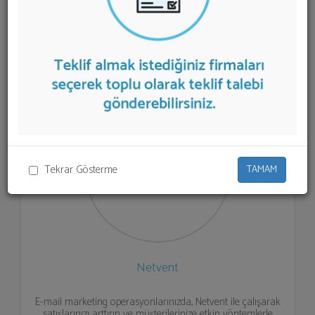
listelenmektedir.
Toplu E-posta Gönderimi
teklifi
almak için listeden seçim yapıp ya da "İlk 5 Firmadan
Teklif İste" kısmından toplu olarak teklif talebinizi
firmalara aktarabilirsiniz.
Tekrar Gösterme
TAMAM
Netvent
E-mail marketing operasyonlarınızda, Netvent ile çalışarak
satışlarınızı arttırın ve müşterilerinize etkin yöntemlerle