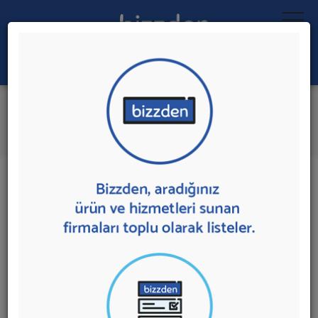
Ara:
Toplu E-posta Gönderimi
İlk 5 Firmadan Teklif İste
İl:
İlçe:
21 sonuç bulundu.
Toplu E-posta Gönderimi
sunan firmalar aşağıda