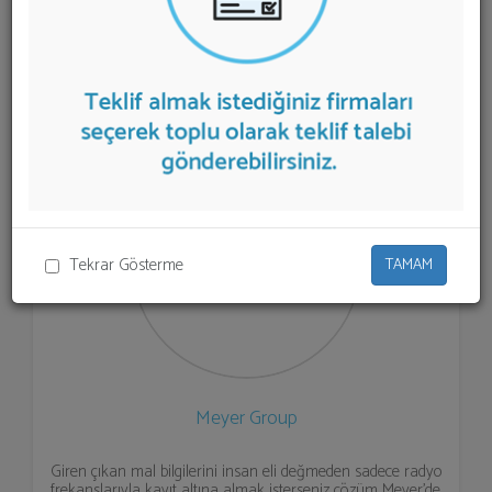
listelenmektedir.
Stok Takip Programı
teklifi almak için
listeden seçim yapıp ya da "İlk 5 Firmadan Teklif İste"
kısmından toplu olarak teklif talebinizi firmalara
aktarabilirsiniz.
Tekrar Gösterme
TAMAM
Meyer Group
Giren çıkan mal bilgilerini insan eli değmeden sadece radyo
frekanslarıyla kayıt altına almak isterseniz çözüm Meyer'de.