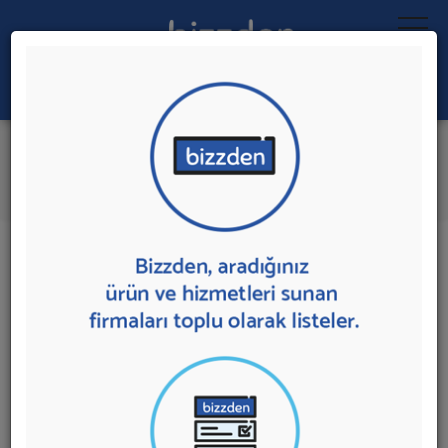
Ara:
Stok Takip Programı
İlk 1 Firmadan Teklif İste
İl:
İlçe:
1 sonuç bulundu.
Stok Takip Programı
sunan firmalar aşağıda