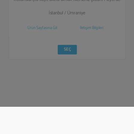
İstanbul / Ümraniye
Ürün Sayfasına Git
İletişim Bilgileri
SEÇ
© Bizzden 2016
info@bizzden.com