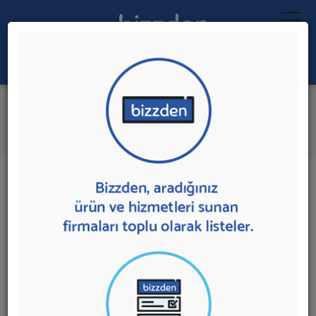
Ara:
Şişme Oyun Parkuru Kiralama
İlk 1 Firmadan Teklif İste
İl:
İlçe:
1 sonuç bulundu.
Şişme Oyun Parkuru Kiralama
sunan firmalar