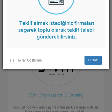
aşağıda listelenmektedir.
Şişme Oyun Parkuru
Kiralama
teklifi almak için listeden seçim yapıp ya da "İlk
5 Firmadan Teklif İste" kısmından toplu olarak teklif
talebinizi firmalara aktarabilirsiniz.
Tekrar Gösterme
TAMAM
SVM Organizasyon & Catering
2016 yılında yenilenen şişme oyun parkuru argemizle siz
değerli müşterilerimize hizmet vermekteyiz.