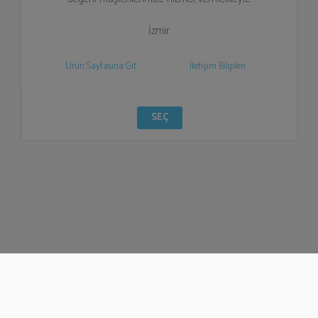
İzmir
Ürün Sayfasına Git
İletişim Bilgileri
SEÇ
© Bizzden 2016
info@bizzden.com