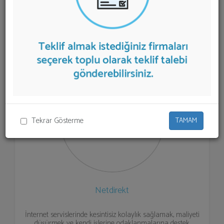
listelenmektedir.
Sunucu Hizmeti
teklifi almak için
listeden seçim yapıp ya da "İlk 5 Firmadan Teklif İste"
kısmından toplu olarak teklif talebinizi firmalara
aktarabilirsiniz.
Tekrar Gösterme
TAMAM
Netdirekt
İnternet servislerinde kesintisiz kolaylık sağlamak, maliyeti
düşürmek ve kendi işlerine odaklanmalarına destek