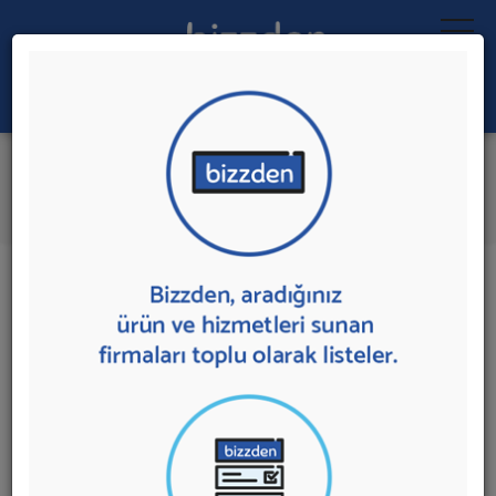
Ara:
Sunucu Hizmeti
İlk 5 Firmadan Teklif İste
İl:
İlçe:
20 sonuç bulundu.
Sunucu Hizmeti
sunan firmalar aşağıda