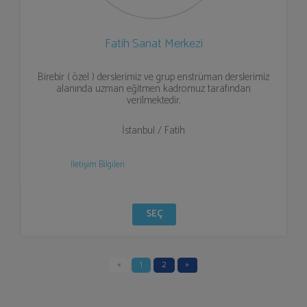
Fatih Sanat Merkezi
Birebir ( özel ) derslerimiz ve grup enstrüman derslerimiz
alanında uzman eğitmen kadromuz tarafından
verilmektedir.
İstanbul / Fatih
İletişim Bilgileri
SEÇ
«
1
2
»