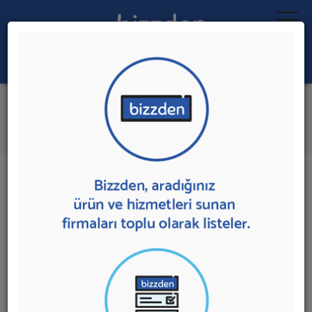
Ara:
Sanat Merkezi
İlk 5 Firmaya Mesaj Gönder
İl:
İlçe:
18 sonuç bulundu.
Sanat Merkezi
sunan firmalar aşağıda listelenmektedir.