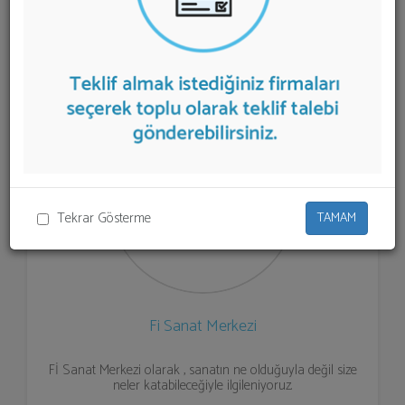
Sanat Merkezi
teklifi almak için listeden seçim yapıp ya
da "İlk 5 Firmadan Teklif İste" kısmından toplu olarak
teklif talebinizi firmalara aktarabilirsiniz.
Tekrar Gösterme
TAMAM
Fi Sanat Merkezi
Fİ Sanat Merkezi olarak , sanatın ne olduğuyla değil size
neler katabileceğiyle ilgileniyoruz.