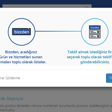
Ara:
Firma
Kiralama
İlçe:
n firmalar aşağıda listelenmektedir.
Projeksiyon Aleti Kiralama
teklifi
dan toplu olarak teklif talebinizi firmalara aktarabilirsiniz.
rar Gösterme
T
nlik Bilgisayar
da gündüz demeden olması muhtemel sorunlarda çözümü alabileceğiniz ac
 mevcuttur.