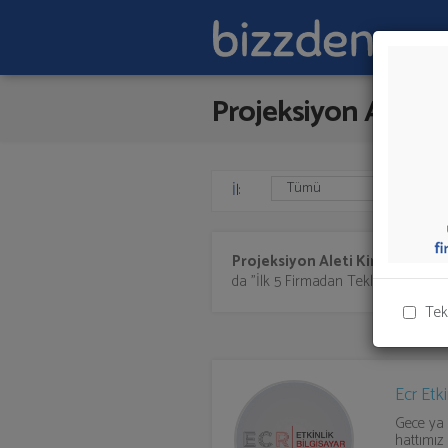
Projeksiyon Aleti 
İl:
Projeksiyon Aleti Kiralama
suna
da "İlk 5 Firmadan Teklif İste" kısmın
Tek
Ecr Etki
Gece ya 
hattımız