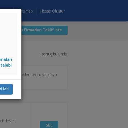
 Ekle
Giriş Yap
Hesap Oluştur
İlk 1 Firmadan Teklif İste
1 sonuç bulundu.
 almak için listeden seçim yapıp ya
AMAM
il destek
SEÇ