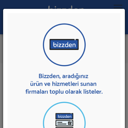
Ara:
Pastane
İlk 5 Firmaya Mesaj Gönder
İl:
İlçe:
29 sonuç bulundu.
Pastane
sunan firmalar aşağıda listelenmektedir.