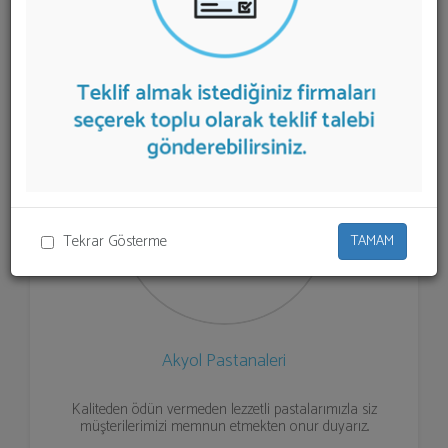
Pastane
teklifi almak için listeden seçim yapıp ya da "İlk
5 Firmadan Teklif İste" kısmından toplu olarak teklif
talebinizi firmalara aktarabilirsiniz.
Tekrar Gösterme
TAMAM
Akyol Pastanaleri
Kaliteden ödün vermeden lezzetli pastalarımızla siz
müşterilerimizi memnun etmekten onur duyarız..