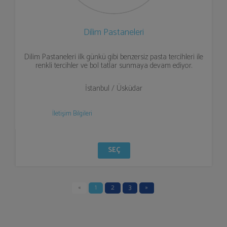
Dilim Pastaneleri
Dilim Pastaneleri ilk günkü gibi benzersiz pasta tercihleri ile
renkli tercihler ve bol tatlar sunmaya devam ediyor.
İstanbul / Üsküdar
İletişim Bilgileri
SEÇ
«
1
2
3
»