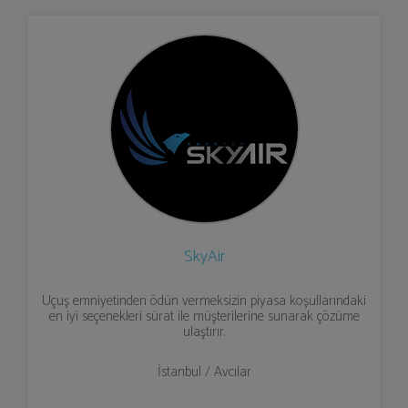
SkyAir
Uçuş emniyetinden ödün vermeksizin piyasa koşullarındaki
en iyi seçenekleri sürat ile müşterilerine sunarak çözüme
ulaştırır.
İstanbul / Avcılar