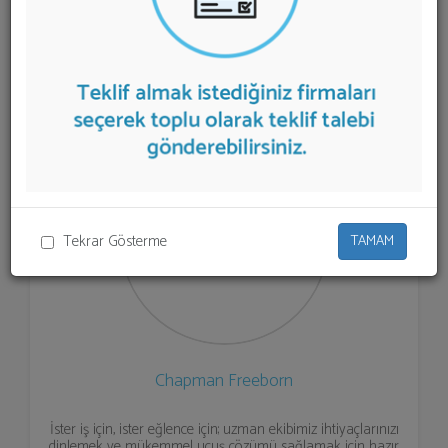
listelenmektedir.
Özel Jet Kiralama
teklifi almak için
listeden seçim yapıp ya da "İlk 5 Firmadan Teklif İste"
kısmından toplu olarak teklif talebinizi firmalara
aktarabilirsiniz.
Tekrar Gösterme
TAMAM
Chapman Freeborn
İster iş için, ister eğlence için; uzman ekibimiz ihtiyaçlarınızı
dinlemek ve mükemmel uçuş çözümü sağlamak için hazır.