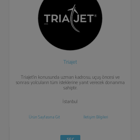
Triajet
Triajet'in konusunda uzman kadrosu, uçuş öncesi ve
sonrası yolcuların tüm isteklerine yanıt verecek donanıma
sahiptir.
İstanbul
Ürün Sayfasına Git
İletişim Bilgileri
SEÇ