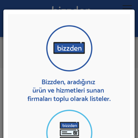
Ara:
Özel Jet Kiralama
İlk 5 Firmadan Teklif İste
İl:
İlçe:
15 sonuç bulundu.
Özel Jet Kiralama
sunan firmalar aşağıda