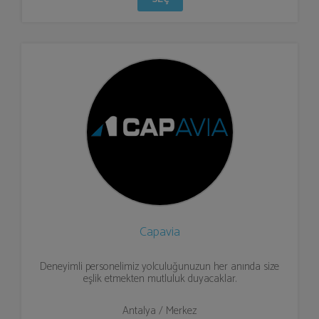
Capavia
Deneyimli personelimiz yolculuğunuzun her anında size
eşlik etmekten mutluluk duyacaklar.
Antalya / Merkez