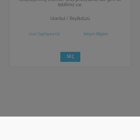
teklifimiz var.
İstanbul / Beylikdüzü
Ürün Sayfasına Git
İletişim Bilgileri
SEÇ
© Bizzden 2016
info@bizzden.com