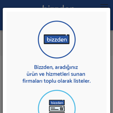
Ara:
Oto Servis Yazılımı
İlk 1 Firmadan Teklif İste
İl:
İlçe:
1 sonuç bulundu.
Oto Servis Yazılımı
sunan firmalar aşağıda