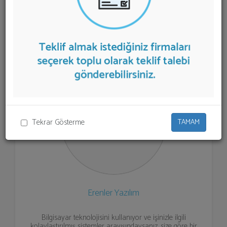
listelenmektedir.
Oto Servis Yazılımı
teklifi almak için
listeden seçim yapıp ya da "İlk 5 Firmadan Teklif İste"
kısmından toplu olarak teklif talebinizi firmalara
aktarabilirsiniz.
Tekrar Gösterme
TAMAM
Erenler Yazılım
Bilgisayar teknolojisini kullanıyor ve işinizle ilgili
kolaylaştırılmış sistemler arayışındaysanız, size göre bir