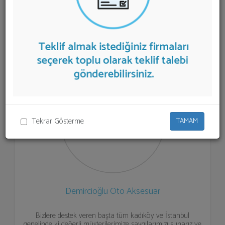
listelenmektedir.
Online Oto Aksesuar
teklifi almak için
listeden seçim yapıp ya da "İlk 5 Firmadan Teklif İste"
kısmından toplu olarak teklif talebinizi firmalara
aktarabilirsiniz.
Tekrar Gösterme
TAMAM
Demircioğlu Oto Aksesuar
Bizlere destek veren başta tüm kadıköy ve İstanbul
genelinde ki değerli müşterilerimize saygılarımızı sunarız ve