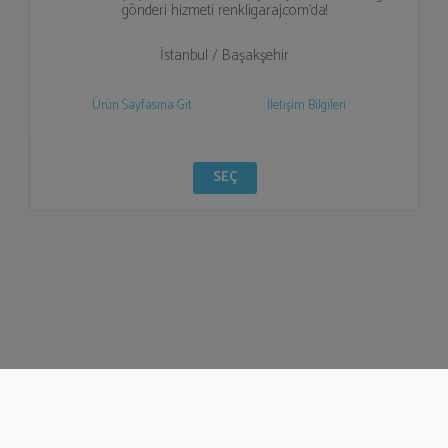
gönderi hizmeti renkligaraj.com’da!
İstanbul / Başakşehir
Ürün Sayfasına Git
İletişim Bilgileri
SEÇ
© Bizzden 2016
info@bizzden.com