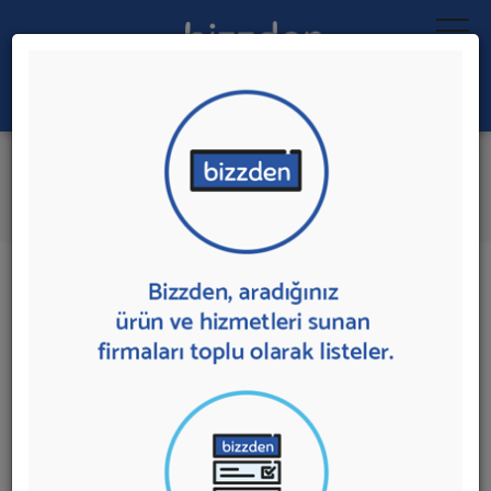
Ara:
Online Oto Aksesuar
İlk 5 Firmaya Mesaj Gönder
İl:
İlçe:
5 sonuç bulundu.
Online Oto Aksesuar
sunan firmalar aşağıda