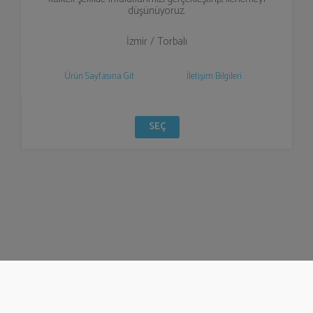
düşünüyoruz.
İzmir / Torbalı
Ürün Sayfasına Git
İletişim Bilgileri
SEÇ
© Bizzden 2016
info@bizzden.com