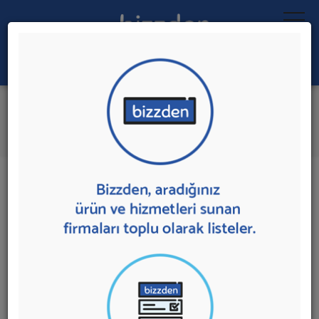
Ara:
Online Mevlüt Şekeri Satışı
İlk 1 Firmaya Mesaj Gönder
İl:
İlçe:
1 sonuç bulundu.
Online Mevlüt Şekeri Satışı
sunan firmalar aşağıda