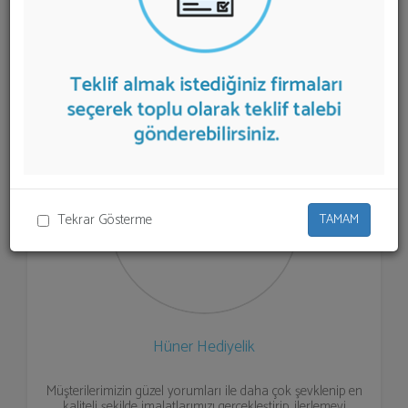
listelenmektedir.
Online Mevlüt Şekeri Satışı
teklifi
almak için listeden seçim yapıp ya da "İlk 5 Firmadan
Teklif İste" kısmından toplu olarak teklif talebinizi
firmalara aktarabilirsiniz.
Tekrar Gösterme
TAMAM
Hüner Hediyelik
Müşterilerimizin güzel yorumları ile daha çok şevklenip en
kaliteli şekilde imalatlarımızı gerçekleştirip, ilerlemeyi