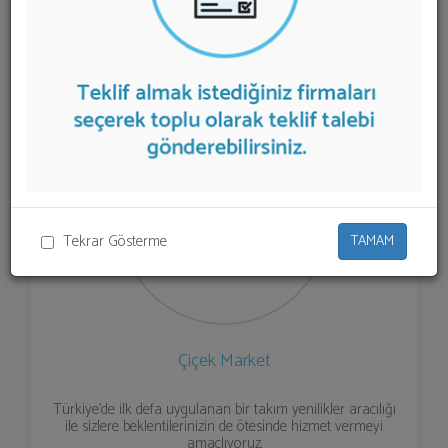
Online Çiçekçi
teklifi almak için listeden seçim yapıp ya
da "İlk 5 Firmadan Teklif İste" kısmından toplu olarak
teklif talebinizi firmalara aktarabilirsiniz.
Tekrar Gösterme
TAMAM
Çiçek Market
Türkiye’de ilk defa uygulanan bir takım yenilikler aracılığı
ile sizlere beklentilerinizin de ötesinde hizmet vermeyi
amaçlıyoruz.