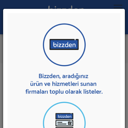
Ara:
Online Çiçekçi
İlk 5 Firmaya Mesaj Gönder
İl:
İlçe:
22 sonuç bulundu.
Online Çiçekçi
sunan firmalar aşağıda listelenmektedir.