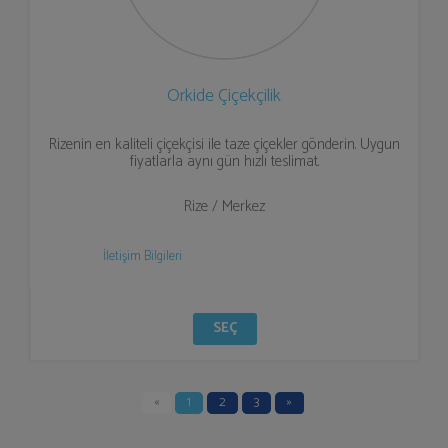
Orkide Çiçekçilik
Rizenin en kaliteli çiçekçisi ile taze çiçekler gönderin. Uygun
fiyatlarla aynı gün hızlı teslimat.
Rize / Merkez
İletişim Bilgileri
SEÇ
«
1
2
3
»