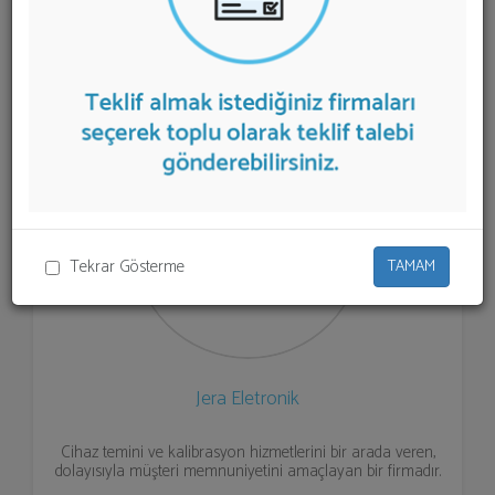
Ölçüm Cihazı
teklifi almak için listeden seçim yapıp ya
da "İlk 5 Firmadan Teklif İste" kısmından toplu olarak
teklif talebinizi firmalara aktarabilirsiniz.
Tekrar Gösterme
TAMAM
Jera Eletronik
Cihaz temini ve kalibrasyon hizmetlerini bir arada veren,
dolayısıyla müşteri memnuniyetini amaçlayan bir firmadır.