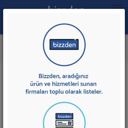
Ara:
Ölçüm Cihazı
İlk 3 Firmadan Teklif İste
İl:
İlçe:
3 sonuç bulundu.
Ölçüm Cihazı
sunan firmalar aşağıda listelenmektedir.