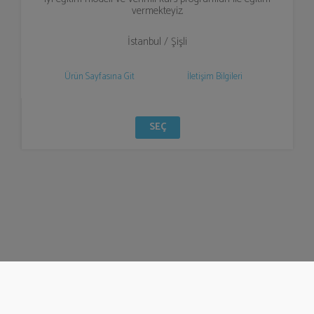
vermekteyiz.
İstanbul / Şişli
Ürün Sayfasına Git
İletişim Bilgileri
SEÇ
© Bizzden 2016
info@bizzden.com