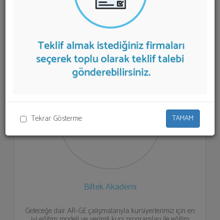
listelenmektedir.
Moda Tasarım Kursu
teklifi almak için
listeden seçim yapıp ya da "İlk 5 Firmadan Teklif İste"
kısmından toplu olarak teklif talebinizi firmalara
aktarabilirsiniz.
Tekrar Gösterme
TAMAM
Biltek Akademi
Geleceğe dair AR-GE çalışmalarıyla kursiyerlerimiz için en
iyi eğitim modeli ve verimli kurs programları ile eğitim