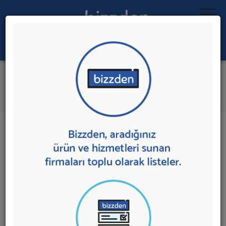
Ara:
Moda Tasarım Kursu
İlk 1 Firmaya Mesaj Gönder
İl:
İlçe:
1 sonuç bulundu.
Moda Tasarım Kursu
sunan firmalar aşağıda