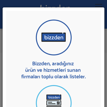
Ara:
Moda E-ticaret Sitesi
İlk 1 Firmaya Mesaj Gönder
İl:
İlçe:
1 sonuç bulundu.
Moda E-ticaret Sitesi
sunan firmalar aşağıda