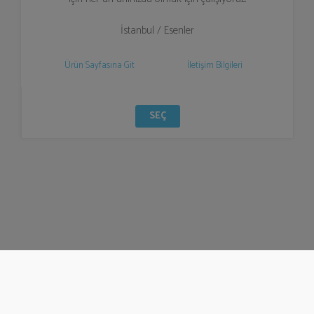
İstanbul / Esenler
Ürün Sayfasına Git
İletişim Bilgileri
SEÇ
© Bizzden 2016
info@bizzden.com