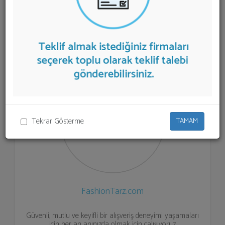
listelenmektedir.
Moda E-ticaret Sitesi
teklifi almak için
listeden seçim yapıp ya da "İlk 5 Firmadan Teklif İste"
kısmından toplu olarak teklif talebinizi firmalara
aktarabilirsiniz.
Tekrar Gösterme
TAMAM
FashionTarz.com
Güvenli, mutlu ve keyifli bir alışveriş deneyimi yaşamaları
için her an anınızda olmak için çalışıyoruz.