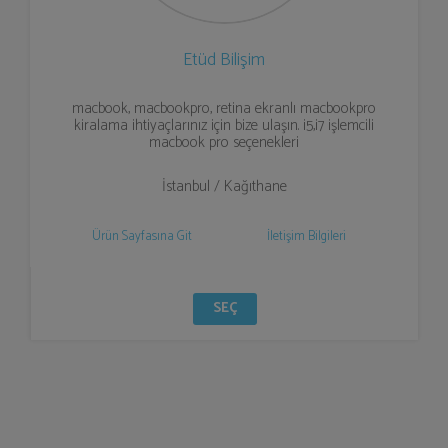
Etüd Bilişim
macbook, macbookpro, retina ekranlı macbookpro
kiralama ihtiyaçlarınız için bize ulaşın. i5,i7 işlemcili
macbook pro seçenekleri
İstanbul / Kağıthane
Ürün Sayfasına Git
İletişim Bilgileri
SEÇ