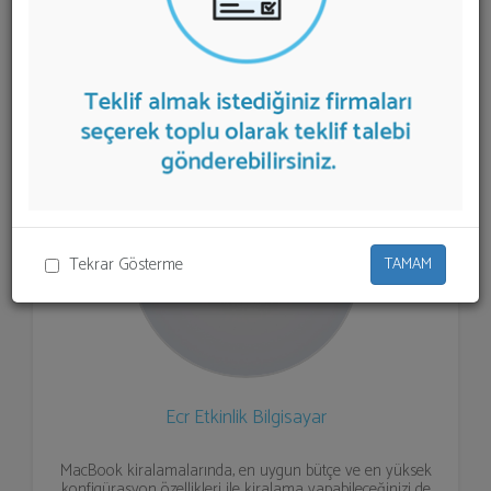
listelenmektedir.
MacBook Kiralama
teklifi almak için
listeden seçim yapıp ya da "İlk 5 Firmadan Teklif İste"
kısmından toplu olarak teklif talebinizi firmalara
aktarabilirsiniz.
Tekrar Gösterme
TAMAM
Ecr Etkinlik Bilgisayar
MacBook kiralamalarında, en uygun bütçe ve en yüksek
konfigürasyon özellikleri ile kiralama yapabileceğinizi de