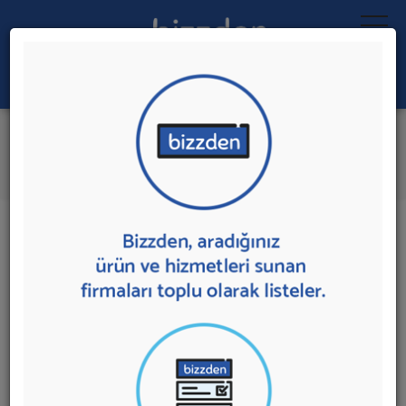
Ara:
MacBook Kiralama
İlk 2 Firmadan Teklif İste
İl:
İlçe:
2 sonuç bulundu.
MacBook Kiralama
sunan firmalar aşağıda