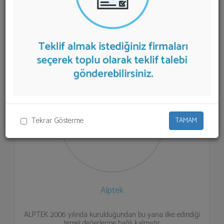
listelenmektedir.
Laboratuvar Sistemleri
teklifi almak
için listeden seçim yapıp ya da "İlk 5 Firmadan Teklif İste"
kısmından toplu olarak teklif talebinizi firmalara
aktarabilirsiniz.
Tekrar Gösterme
TAMAM
Alptek
ALPTEK 2006 yılında kurulduğundan bu yana ilke edindiği
temel değerlerine bağlı kalmıştır.