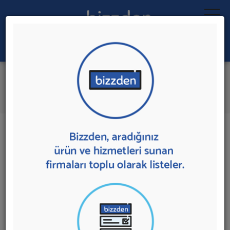
Ara:
Laboratuvar Sistemleri
İlk 5 Firmadan Teklif İste
İl:
İlçe:
8 sonuç bulundu.
Laboratuvar Sistemleri
sunan firmalar aşağıda