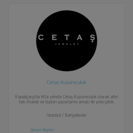
Cetas Kuyumculuk
Kapalıçarşı’da 1974 yılında Cetaş Kuyumculuk olarak altın
takı imalatı ve toptan pazarlama amacı ile yola çıktık.
İstanbul / Bahçelievler
İletişim Bilgileri