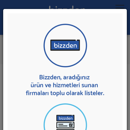
Ara:
Kuyumculuk
İlk 5 Firmaya Mesaj Gönder
İl:
İlçe:
16 sonuç bulundu.
Kuyumculuk
sunan firmalar aşağıda listelenmektedir.