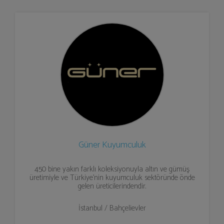
Güner Kuyumculuk
450 bine yakın farklı koleksiyonuyla altın ve gümüş
üretimiyle ve Türkiye’nin kuyumculuk sektöründe önde
gelen üreticilerindendir.
İstanbul / Bahçelievler