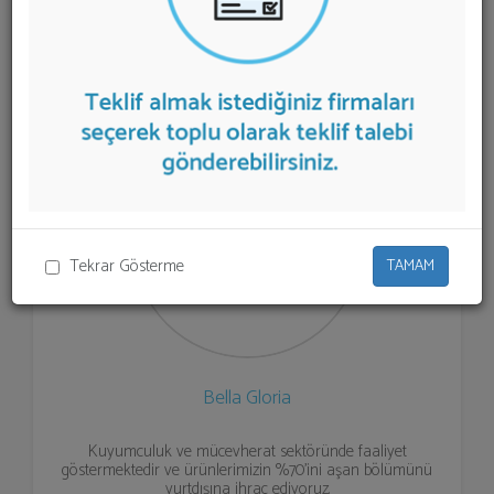
Kuyumculuk
teklifi almak için listeden seçim yapıp ya
da "İlk 5 Firmadan Teklif İste" kısmından toplu olarak
teklif talebinizi firmalara aktarabilirsiniz.
Tekrar Gösterme
TAMAM
Bella Gloria
Kuyumculuk ve mücevherat sektöründe faaliyet
göstermektedir ve ürünlerimizin %70'ini aşan bölümünü
yurtdışına ihraç ediyoruz.