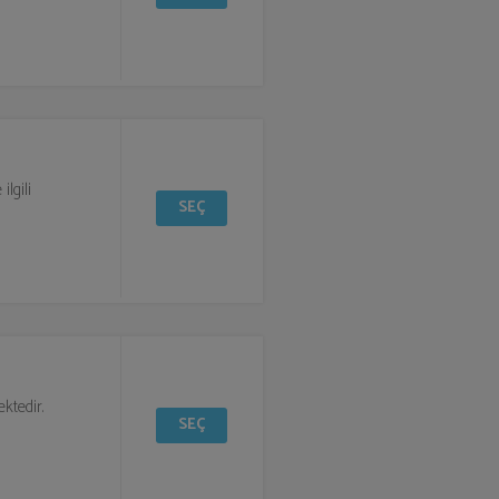
lgili
SEÇ
ktedir.
SEÇ