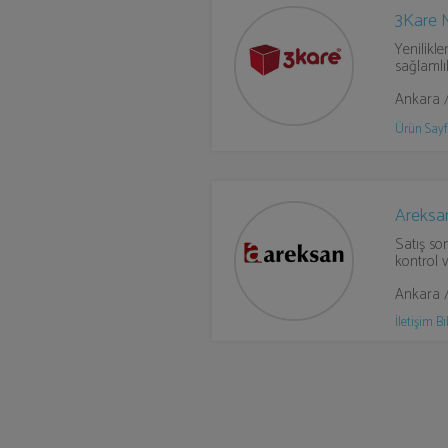
3Kare 
Yenilikle
sağlamlık
Ankara 
Ürün Sayf
Areksa
Satış so
kontrol v
Ankara /
İletişim Bil