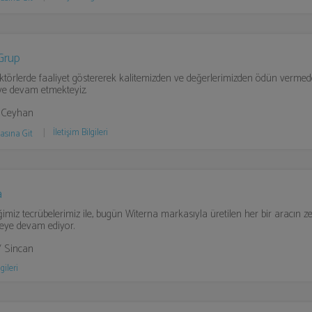
Grup
sektörlerde faaliyet göstererek kalitemizden ve değerlerimizden ödün verme
e devam etmekteyiz.
 Ceyhan
İletişim Bilgileri
asına Git
a
iğimiz tecrübelerimiz ile, bugün Witerna markasıyla üretilen her bir aracın 
eye devam ediyor.
/ Sincan
gileri