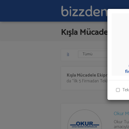
Kışla Mücadele Eki
İl:
Kışla Mücadele Ekipmanları
suna
da "İlk 5 Firmadan Teklif İste" kısmın
Tek
Okur M
Okur Tuz
amacıyla 