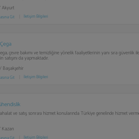
/ Akyurt
İletişim Bilgileri
asına Git
 Çega
a, çevre bakımı ve temizliğine yönelik faaliyetlerinin yanı sıra güvenlik ile i
in satışını da yapmaktadır.
 / Başakşehir
İletişim Bilgileri
asına Git
hendislik
itahalat ve satış sonrası hizmet konularında Türkiye genelinde hizmet verme
/ Kazan
İletişim Bilgileri
asına Git