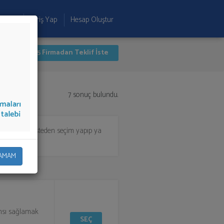
 Ekle
Giriş Yap
Hesap Oluştur
İlk 5 Firmadan Teklif İste
7 sonuç bulundu.
i almak için listeden seçim yapıp ya
AMAM
ansı sağlamak
SEÇ