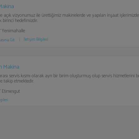
Makina
re açık vizyonumuz ile ürettiğimiz makinelerde ve yapılan inşaat işlerimizde
 birinci hedefimizdir.
/ Yenimahalle
İletişim Bilgileri
asına Git
n Makina
nrası servis kısmı olarak ayrı bir birim oluşturmuş olup servis hizmetlerini
e takip etmektedir.
 Etimesgut
gileri