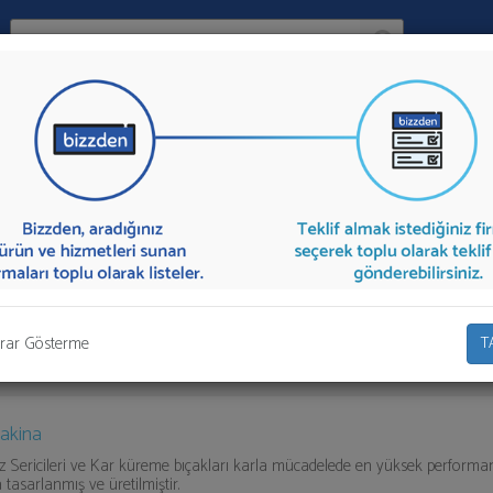
Ara:
Firma
pmanları
İlçe:
n firmalar aşağıda listelenmektedir.
Kışla Mücadele Ekipmanları
teklif
dan toplu olarak teklif talebinizi firmalara aktarabilirsiniz.
rar Gösterme
T
akina
 Sericileri ve Kar küreme bıçakları karla mücadelede en yüksek perform
tasarlanmış ve üretilmiştir.