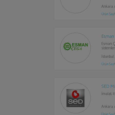
Ankara 
Ürün Sayf
Esman
Esman Çeg
sistemler
İstanbul
Ürün Sayf
SED Mü
İmalat, 
Ankara 
Ürün Sayf