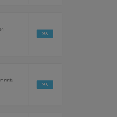
den
SEÇ
zemininde
SEÇ