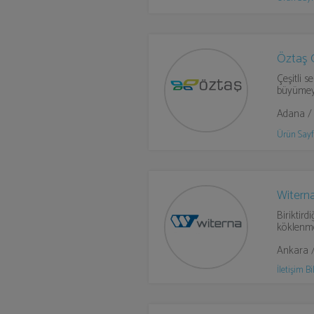
Öztaş 
Çeşitli 
büyümey
Adana /
Ürün Sayf
Witern
Biriktird
köklenm
Ankara 
İletişim Bil