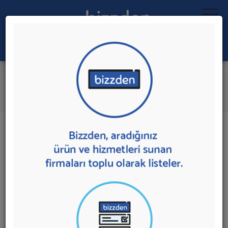
Ara:
İskele Elemanları
İlk 1 Firmadan Teklif İste
İl:
İlçe:
1 sonuç bulundu.
İskele Elemanları
sunan firmalar aşağıda