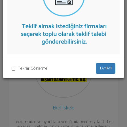
listelenmektedir.
İskele Elemanları
teklifi almak için
listeden seçim yapıp ya da "İlk 5 Firmadan Teklif İste"
kısmından toplu olarak teklif talebinizi firmalara
aktarabilirsiniz.
Tekrar Gösterme
TAMAM
Ekol İskele
Tecrübemizle ve ayrıntılara verdiğimiz önemle yıllardır hep
en iyisini üretmek için çalışıyoruz ve çalışmaya devam