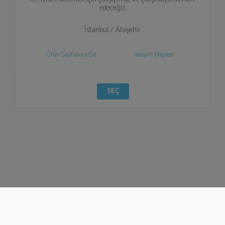
edeceğiz.
İstanbul / Ataşehir
Ürün Sayfasına Git
İletişim Bilgileri
SEÇ
© Bizzden 2016
info@bizzden.com