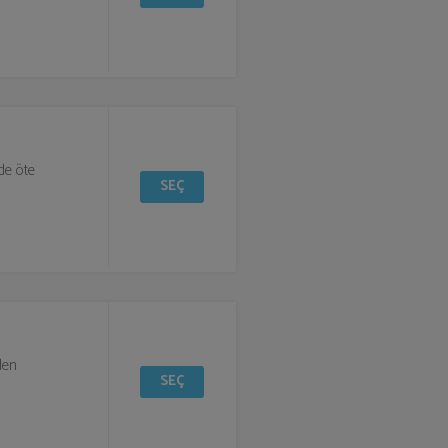
de öte
SEÇ
den
SEÇ