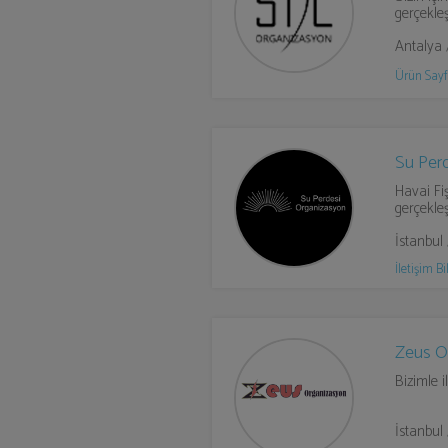
gerçekleşt
Antalya 
Ürün Sayf
Su Per
Havai Fi
gerçekleş
İstanbul
İletişim Bil
Zeus O
Bizimle i
İstanbul 