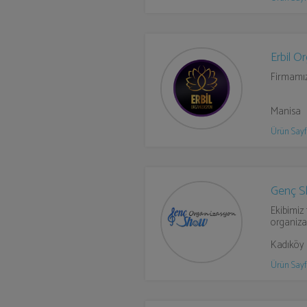
Erbil O
Firmamız
Manisa
Ürün Sayf
Genç S
Ekibimiz 
organiza
Kadıköy
Ürün Sayf