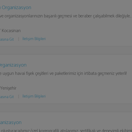
ğı Organizasyon
ve organizasyonlarınızın başarılı geçmesi ve beraber çalışabilmek dileğiyle…
/ Kocasinan
İletişim Bilgileri
asına Git
Organizasyon
 uygun havai fişek çeşitleri ve paketlerimiz için irtibata geçmeniz yeterli!
 Yenişehir
İletişim Bilgileri
asına Git
ganizasyon
n oluşturacağımız özel koreografili atışlarımız, sertifikalı ve deneyimli ekibi