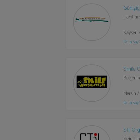
Günışı
Tanıtım 
Kayseri 
Ürün Sayf
Smile 
Bütçenize
Mersin /
Ürün Sayf
Stil Or
Sizin içi