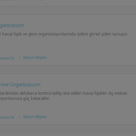
rganizasyon
 havai fişek ve gece organizasyonlarında sizlere görsel şölen sunuyor.
İletişim Bilgileri
asına Git
how Organizasyon
tarafından defalarca kontrol edilip, test edilen havai fişekler dış mekan
syonlarınıza güç katacaktır.
İletişim Bilgileri
asına Git