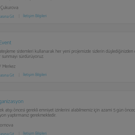
 Çukurova
İletişim Bilgileri
asına Git
 Event
ateşleme sistemleri kullanarak her yeni projemizde sizlerin düşlediğinizden 
er sunmayı sürdürüyoruz.
/ Merkez
İletişim Bilgileri
asına Git
ganizasyon
şek atışı öncesi gerekli emniyet izinlerini alabilmemiz için azami 5 gün önce
yon yaptırmanız gerekmektedir.
Bornova
İletişim Bilgileri
asına Git