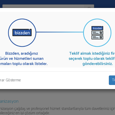
Ara:
Firma
izasyonu
İlçe:
 firmalar aşağıda listelenmektedir.
Havai Fişek Organizasyonu
teklifi 
 toplu olarak teklif talebinizi firmalara aktarabilirsiniz.
rar Gösterme
T
anizasyon
izasyon çağdaş ve profesyonel hizmet standartlarıyla tüm davetleriniz içi
ileceğiniz en iyi çözüm ortağıdır.