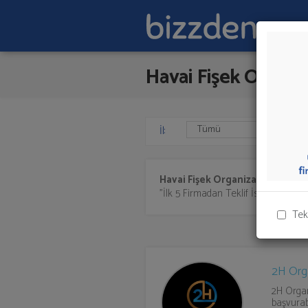
Havai Fişek Organ
İl:
Havai Fişek Organizasyonu
sunan
"İlk 5 Firmadan Teklif İste" kısmından
Tek
2H Org
2H Organ
başvurab