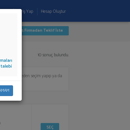
 Ekle
Giriş Yap
Hesap Oluştur
İlk 5 Firmadan Teklif İste
10 sonuç bulundu.
almak için listeden seçim yapıp ya da
AMAM
n
SEÇ