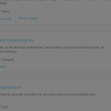
irilir.
/ Aksu
İletişim Bilgileri
asına Git
desi Organizasyonu
şek gösterilerimizi mükemmel zamanlama ve eşsiz kombinasyonlar ile
tirmekteyiz.
 / Ataşehir
gileri
rganizasyon
letişime geçerek, davetlerinizi ve kutlamalarınızı özel kalabilirsiniz.
/ Şişli