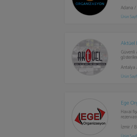
Adana /
Ürün Sayf
Aktüel
Güvenli 
gösteril
Antalya 
Ürün Sayf
Ege Or
Havai fi
rezervas
İzmir / 
Ürün Sayf