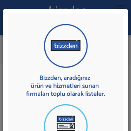
Ara:
Güvenlik Çözümleri
İlk 2 Firmadan Teklif İste
İl:
İlçe:
2 sonuç bulundu.
Güvenlik Çözümleri
sunan firmalar aşağıda