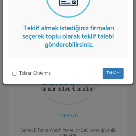
listelenmektedir.
Güvenlik Çözümleri
teklifi almak için
listeden seçim yapıp ya da "İlk 5 Firmadan Teklif İste"
kısmından toplu olarak teklif talebinizi firmalara
aktarabilirsiniz.
Tekrar Gösterme
TAMAM
Sense4B
Sense4B Fence Watch Pro tel çit üstü çevre güvenlik
sistemidir.