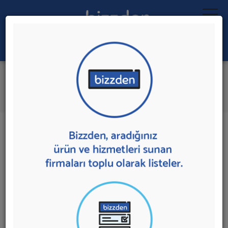
Ara:
AdWords Danışmanlığı
İlk 5 Firmadan Teklif İste
İl:
İlçe:
19 sonuç bulundu.
AdWords Danışmanlığı
sunan firmalar aşağıda