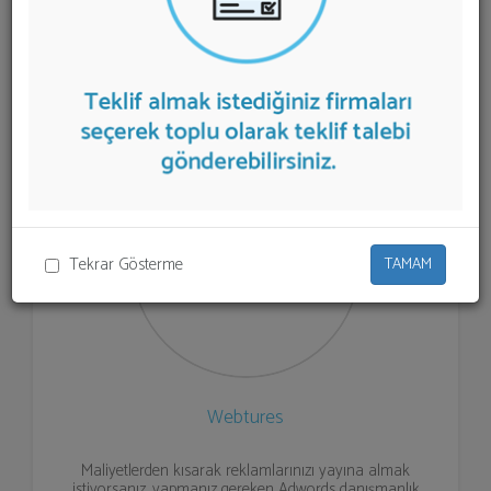
listelenmektedir.
AdWords Danışmanlığı
teklifi almak
için listeden seçim yapıp ya da "İlk 5 Firmadan Teklif İste"
kısmından toplu olarak teklif talebinizi firmalara
aktarabilirsiniz.
Tekrar Gösterme
TAMAM
Webtures
Maliyetlerden kısarak reklamlarınızı yayına almak
istiyorsanız, yapmanız gereken Adwords danışmanlık