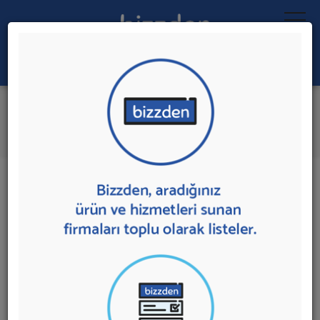
Ara:
Gelinlik Modeli
İlk 5 Firmaya Mesaj Gönder
İl:
İlçe:
21 sonuç bulundu.
Gelinlik Modeli
sunan firmalar aşağıda listelenmektedir.