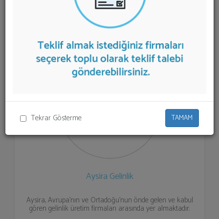
Gelinlik Modeli
teklifi almak için listeden seçim yapıp ya
da "İlk 5 Firmadan Teklif İste" kısmından toplu olarak
teklif talebinizi firmalara aktarabilirsiniz.
Tekrar Gösterme
TAMAM
Aysira Gelinlik
Aysira, Avrupa’nın ve Ortadoğu’nun önde gelen ve kabul
gören gelinlik üretim firmaları arasında yer almaktadır.