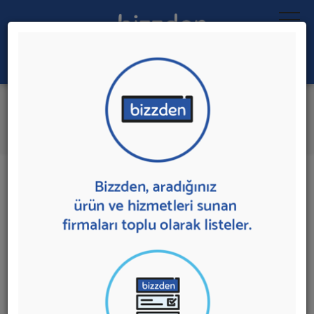
Ara:
Otomatik Kapı Sistemi
İlk 5 Firmadan Teklif İste
İl:
İlçe:
8 sonuç bulundu.
Otomatik Kapı Sistemi
sunan firmalar aşağıda