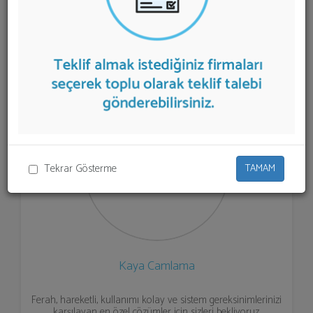
listelenmektedir.
Otomatik Kapı Sistemi
teklifi almak
için listeden seçim yapıp ya da "İlk 5 Firmadan Teklif İste"
kısmından toplu olarak teklif talebinizi firmalara
aktarabilirsiniz.
Tekrar Gösterme
TAMAM
Kaya Camlama
Ferah, hareketli, kullanımı kolay ve sistem gereksinimlerinizi
karşılayan en özel çözümler için sizleri bekliyoruz.