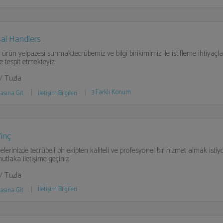
al Handlers
 ürün yelpazesi sunmak,tecrübemiz ve bilgi birikimimiz ile istifleme ihtiyaçla
de tespit etmekteyiz.
 / Tuzla
3 Farklı Konum
asına Git
İletişim Bilgileri
inç
elerinizde tecrübeli bir ekipten kaliteli ve profesyonel bir hizmet almak istiy
utlaka iletişime geçiniz.
 / Tuzla
İletişim Bilgileri
asına Git