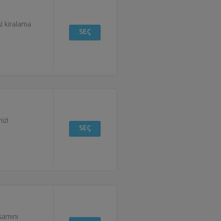
esi kiralama
SEÇ
mizi
SEÇ
psamını