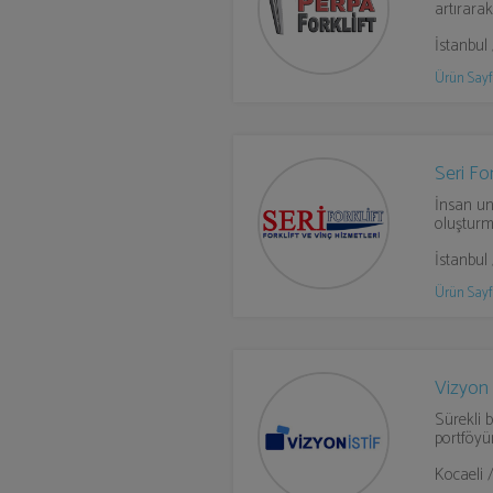
artırara
İstanbul 
Ürün Sayf
Seri For
İnsan un
oluşturm
İstanbul
Ürün Sayf
Vizyon 
Sürekli 
portföy
Kocaeli 