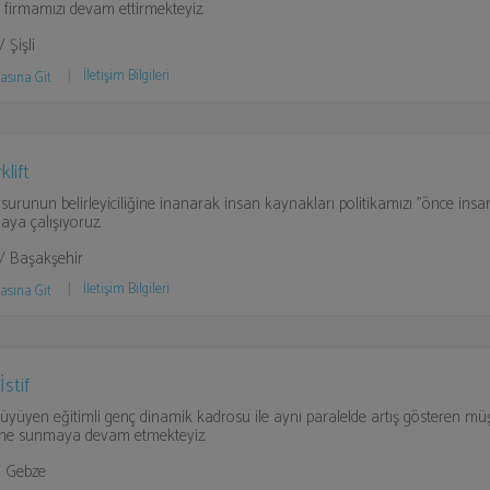
k firmamızı devam ettirmekteyiz.
/ Şişli
İletişim Bilgileri
asına Git
klift
surunun belirleyiciliğine inanarak insan kaynakları politikamızı "önce insa
aya çalışıyoruz.
 / Başakşehir
İletişim Bilgileri
asına Git
İstif
büyüyen eğitimli genç dinamik kadrosu ile aynı paralelde artış gösteren müş
üne sunmaya devam etmekteyiz.
/ Gebze