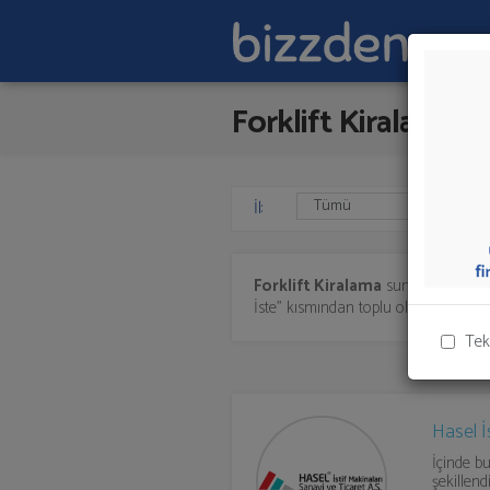
Forklift Kiralama
İl:
Forklift Kiralama
sunan firmalar 
İste" kısmından toplu olarak teklif tal
Tek
Hasel İ
İçinde 
şekillend