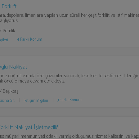
Forklift
ra, depolara, limanlara yapılan uzun süreli her çeşit forklift ve istif makin
ağlıyoruz.
 / Pendik
4 Farklı Konum
gileri
ğlu Nakliyat
rınız doğrultusunda özel çözümler sunarak, teknikler ile sektördeki liderliği
ak öncü olmaya devam etmekteyiz.
 / Beşiktaş
3 Farklı Konum
asına Git
İletişim Bilgileri
orklift Nakliyat İşletmeciliği
rüst müşteri memnuniyeti odaklı vermiş olduğumuz hizmet kalitesini ve ka