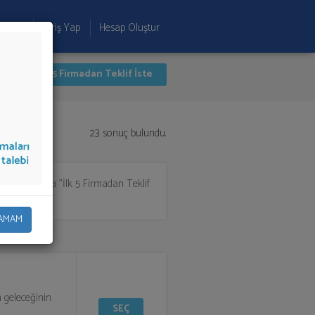
 Ekle
Giriş Yap
Hesap Oluştur
İlk 5 Firmadan Teklif İste
23 sonuç bulundu.
im yapıp ya da "İlk 5 Firmadan Teklif
AMAM
 geleceğinin
SEÇ