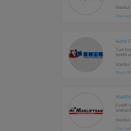
İstanbul
Ürün Sayf
Nehir Fo
Tüm hizm
sürekli 
İstanbul
İletişim Bil
Maklift
Forklift 
uzaklarda
İstanbul 
Ürün Sayf