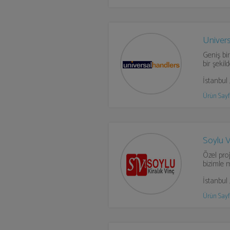
Univers
Geniş bir
bir şekil
İstanbul
Ürün Sayf
Soylu V
Özel proj
bizimle m
İstanbul
Ürün Sayf