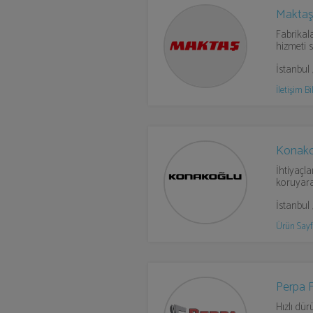
Maktaş 
Fabrikala
hizmeti s
İstanbul
İletişim Bil
Konako
İhtiyaçla
koruyar
İstanbul
Ürün Sayf
Perpa F
Hızlı dü