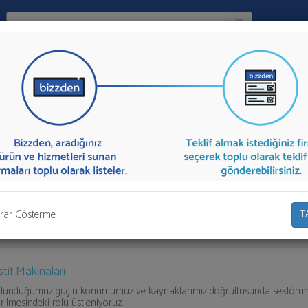
Ara:
Firma
İlçe:
aşağıda listelenmektedir.
Forklift Kiralama
teklifi almak için listeden seç
ebinizi firmalara aktarabilirsiniz.
rar Gösterme
T
stif Makinaları
bulunduğumuz güçlü konumumuz ve kaynaklarımız doğrultusunda sektörün
irilmesindeki rolü üstleniyoruz.