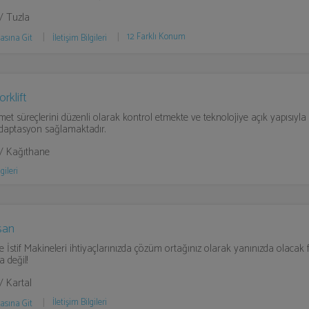
 / Tuzla
12 Farklı Konum
asına Git
İletişim Bilgileri
rklift
et süreçlerini düzenli olarak kontrol etmekte ve teknolojiye açık yapısıyla 
adaptasyon sağlamaktadır.
 / Kağıthane
gileri
san‎
ve İstif Makineleri ihtiyaçlarınızda çözüm ortağınız olarak yanınızda olacak
 değil!
/ Kartal
İletişim Bilgileri
asına Git