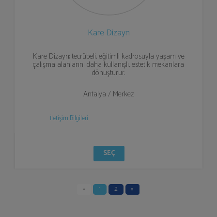
Kare Dizayn
Kare Dizayn; tecrübeli, eğitimli kadrosuyla yaşam ve
çalışma alanlarını daha kullanışlı, estetik mekanlara
dönüştürür.
Antalya / Merkez
İletişim Bilgileri
SEÇ
«
1
2
»