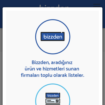
Ara:
Eczane Tasarımı
İlk 5 Firmadan Teklif İste
İl:
İlçe:
17 sonuç bulundu.
Eczane Tasarımı
sunan firmalar aşağıda