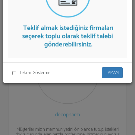
listelenmektedir.
Eczane Tasarımı
teklifi almak için
listeden seçim yapıp ya da "İlk 5 Firmadan Teklif İste"
kısmından toplu olarak teklif talebinizi firmalara
aktarabilirsiniz.
Tekrar Gösterme
TAMAM
decopharm
Müşterilerimizin memnuniyetini ön planda tutup, istekleri
doğrultusunda alanımızda profesyonel hizmet sunuyoruz.