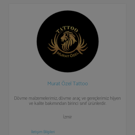
Murat Özel Tattoo
Dövme malzemelerimiz, dövme araç ve gereçlerimiz; hijyen
ve kalite bakımından birinci sınıf ürünlerdir.
İzmir
İletişim Bilgileri