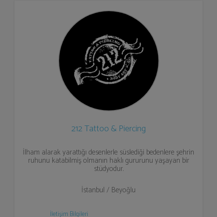
212 Tattoo & Piercing
İlham alarak yarattığı desenlerle süslediği bedenlere şehrin
ruhunu katabilmiş olmanın haklı gururunu yaşayan bir
stüdyodur.
İstanbul / Beyoğlu
İletişim Bilgileri