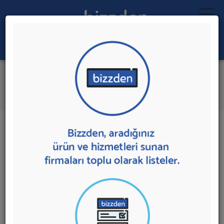
Ara:
Dövme Stüdyosu
İlk 5 Firmaya Mesaj Gönder
İl:
İlçe:
11 sonuç bulundu.
Dövme Stüdyosu
sunan firmalar aşağıda