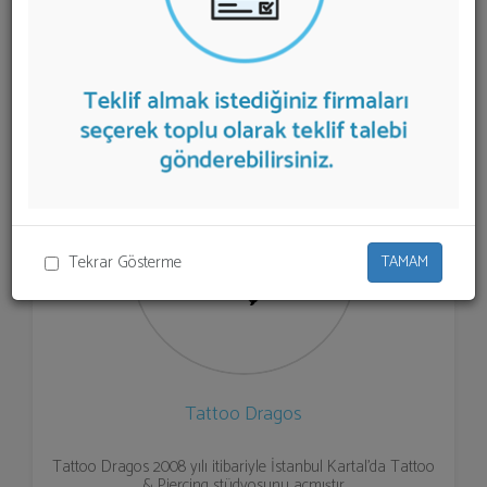
listelenmektedir.
Dövme Stüdyosu
teklifi almak için
listeden seçim yapıp ya da "İlk 5 Firmadan Teklif İste"
kısmından toplu olarak teklif talebinizi firmalara
aktarabilirsiniz.
Tekrar Gösterme
TAMAM
Tattoo Dragos
Tattoo Dragos 2008 yılı itibariyle İstanbul Kartal'da Tattoo
& Piercing stüdyosunu açmıştır.