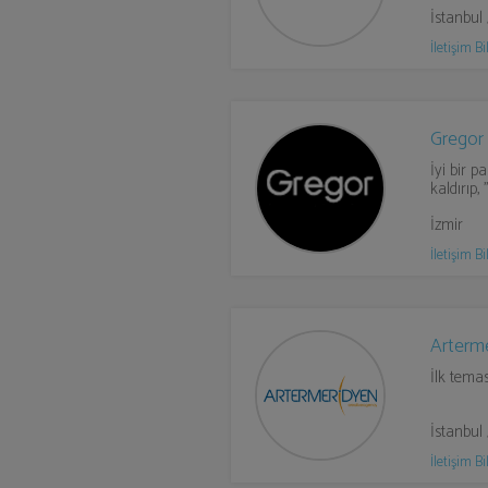
İstanbul
İletişim Bil
Gregor 
İyi bir p
kaldırıp,
İzmir
İletişim Bil
Arterm
İlk temas
İstanbul 
İletişim Bil