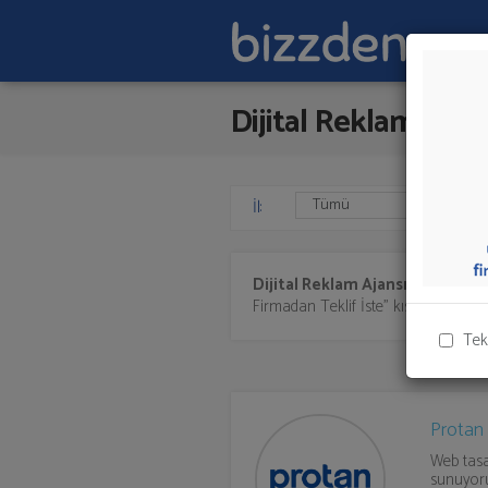
Dijital Reklam Ajan
İl:
Dijital Reklam Ajansı
sunan firma
Firmadan Teklif İste" kısmından toplu 
Tek
Protan
Web tasa
sunuyoru