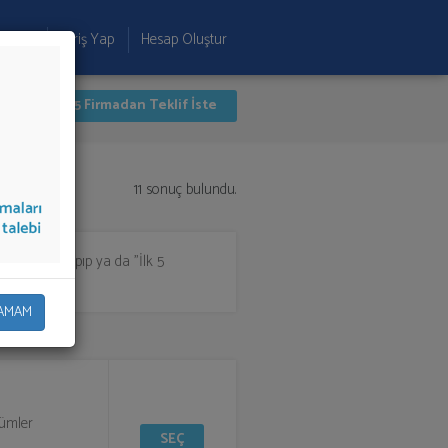
 Ekle
Giriş Yap
Hesap Oluştur
İlk 5 Firmadan Teklif İste
11 sonuç bulundu.
eden seçim yapıp ya da "İlk 5
AMAM
zümler
SEÇ