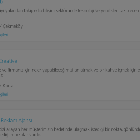
eb
yi yakından takip edip bilişim sektöründe teknoloji ve yenilikleri takip eden
l / Çekmeköy
gileri
Creative
 ve firmanız için neler yapabileceğimizi anlatmak ve bir kahve içmek için o
z.
/ Kartal
gileri
 Reklam Ajansı
i bizi arayan her müşterimizin hedefinde ulaşmak istediği bir nokta, gönlünd
ediği markalar vardır..