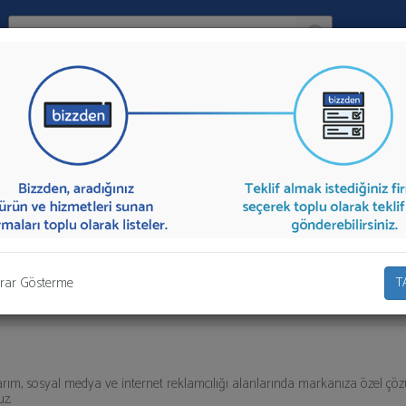
Ara:
Firma
sı
İlçe:
lar aşağıda listelenmektedir.
Dijital Reklam Ajansı
teklifi almak için list
olarak teklif talebinizi firmalara aktarabilirsiniz.
rar Gösterme
T
rım, sosyal medya ve internet reklamcılığı alanlarında markanıza özel çö
z.