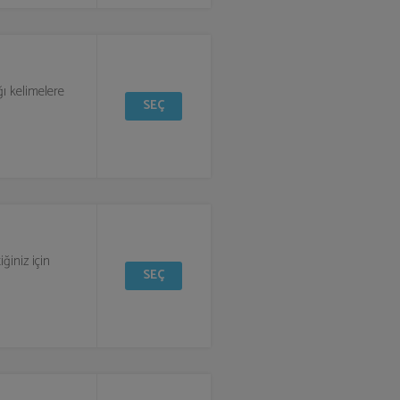
ığı kelimelere
SEÇ
ğiniz için
SEÇ