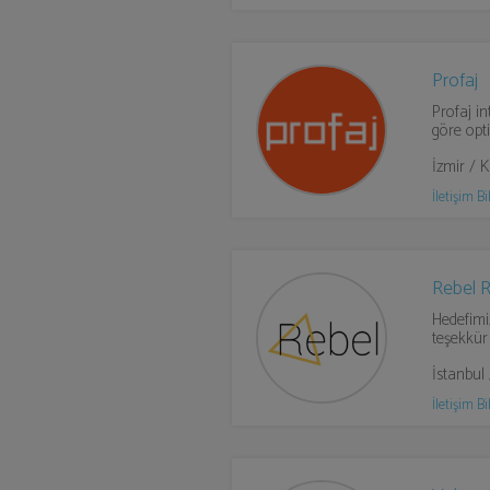
Profaj
Profaj in
göre opt
İzmir / 
İletişim Bil
Rebel 
Hedefimiz
teşekkür 
İstanbul
İletişim Bil