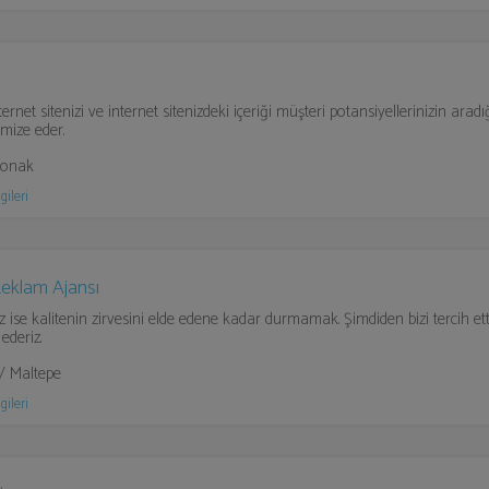
ternet sitenizi ve internet sitenizdeki içeriği müşteri potansiyellerinizin arad
imize eder.
Konak
gileri
Reklam Ajansı
 ise kalitenin zirvesini elde edene kadar durmamak. Şimdiden bizi tercih etti
ederiz.
 / Maltepe
gileri