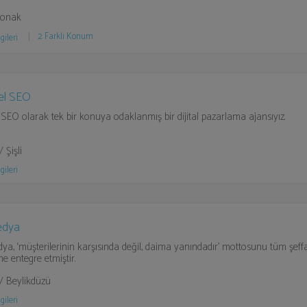
Konak
2 Farklı Konum
gileri
el SEO
 SEO olarak tek bir konuya odaklanmış bir dijital pazarlama ajansıyız.
/ Şişli
gileri
edya
a, ‘müşterilerinin karşısında değil, daima yanındadır’ mottosunu tüm şeffaf
ne entegre etmiştir.
 / Beylikdüzü
gileri