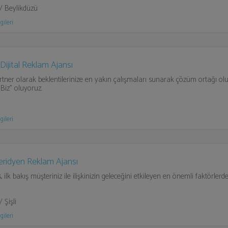
 / Beylikdüzü
gileri
Dijital Reklam Ajansı
artner olarak beklentilerinize en yakın çalışmaları sunarak çözüm ortağı olu
 "Biz" oluyoruz.
gileri
eridyen Reklam Ajansı
, ilk bakış müşteriniz ile ilişkinizin geleceğini etkileyen en önemli faktörlerde
/ Şişli
gileri