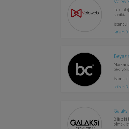
Valew
Teknoloji
sahibiz.
İstanbu
İletişim Bil
Beyaz 
Markanız
bekliyoru
İstanbul 
İletişim Bil
Galaksi
Biliriz k
olmak ist