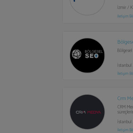
İzmir / 
İletişim Bil
Bölges
Bölgesel
İstanbul 
İletişim Bil
Crm M
CRM Medy
süreçleri
İstanbul
İletişim Bil