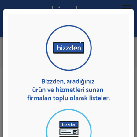
Ara:
Dijital Arşivleme Hizmeti
İlk 5 Firmadan Teklif İste
İl:
İlçe:
15 sonuç bulundu.
Dijital Arşivleme Hizmeti
sunan firmalar aşağıda