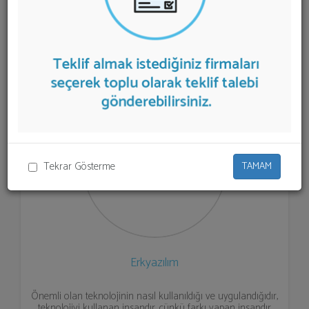
listelenmektedir.
Dijital Arşivleme Hizmeti
teklifi almak
için listeden seçim yapıp ya da "İlk 5 Firmadan Teklif İste"
kısmından toplu olarak teklif talebinizi firmalara
aktarabilirsiniz.
Tekrar Gösterme
TAMAM
Erkyazılım
Önemli olan teknolojinin nasıl kullanıldığı ve uygulandığıdır,
teknolojiyi kullanan insandır, çünkü farkı yapan insandır.