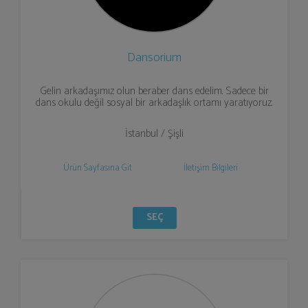
Dansorium
Gelin arkadaşımız olun beraber dans edelim. Sadece bir
dans okulu değil sosyal bir arkadaşlık ortamı yaratıyoruz.
İstanbul / Şişli
Ürün Sayfasına Git
İletişim Bilgileri
SEÇ