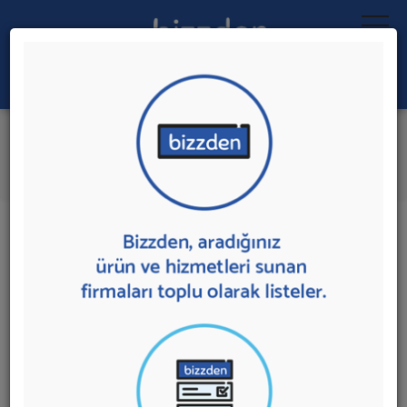
Ara:
Dans Kursu
İlk 5 Firmaya Mesaj Gönder
İl:
İlçe:
23 sonuç bulundu.
Dans Kursu
sunan firmalar aşağıda listelenmektedir.