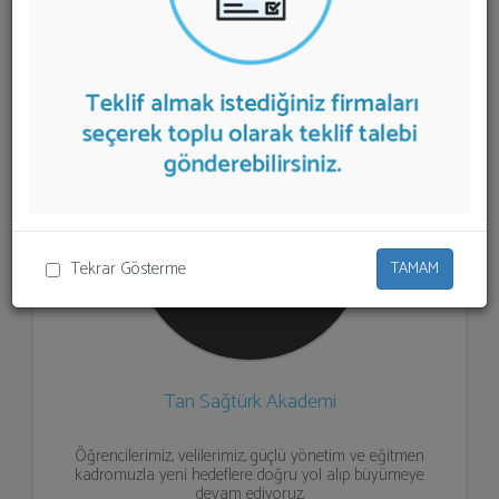
Dans Kursu
teklifi almak için listeden seçim yapıp ya da
"İlk 5 Firmadan Teklif İste" kısmından toplu olarak teklif
talebinizi firmalara aktarabilirsiniz.
Tekrar Gösterme
TAMAM
Tan Sağtürk Akademi
Öğrencilerimiz, velilerimiz, güçlü yönetim ve eğitmen
kadromuzla yeni hedeflere doğru yol alıp büyümeye
devam ediyoruz.