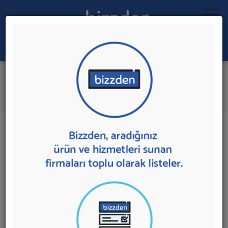
Ara:
Cenaze Yıkama Aracı
İlk 2 Firmadan Teklif İste
İl:
İlçe:
2 sonuç bulundu.
Cenaze Yıkama Aracı
sunan firmalar aşağıda