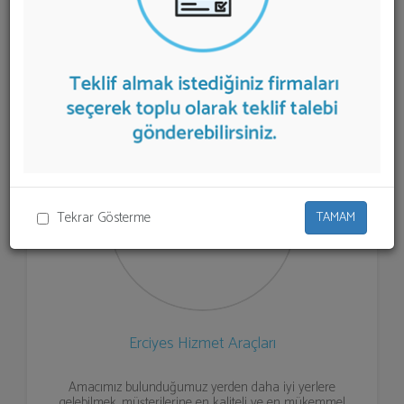
listelenmektedir.
Cenaze Yıkama Aracı
teklifi almak için
listeden seçim yapıp ya da "İlk 5 Firmadan Teklif İste"
kısmından toplu olarak teklif talebinizi firmalara
aktarabilirsiniz.
Tekrar Gösterme
TAMAM
Erciyes Hizmet Araçları
Amacımız bulunduğumuz yerden daha iyi yerlere
gelebilmek, müşterilerine en kaliteli ve en mükemmel