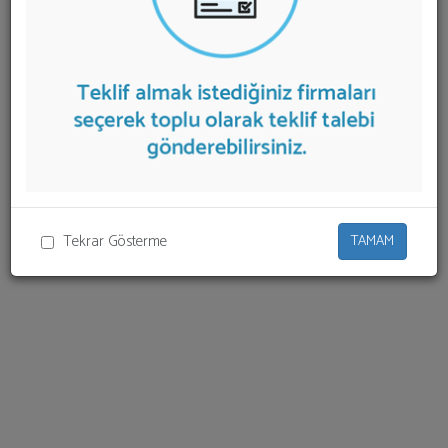
listelenmektedir.
Çağrı Merkezi Hizmeti 2
teklifi almak
için listeden seçim yapıp ya da "İlk 5 Firmadan Teklif İste"
kısmından toplu olarak teklif talebinizi firmalara
aktarabilirsiniz.
Tekrar Gösterme
TAMAM