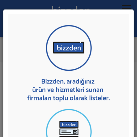
Ara:
Çağrı Merkezi Hizmeti 2
İl:
İlçe:
0 sonuç bulundu.
Çağrı Merkezi Hizmeti 2
sunan firmalar aşağıda