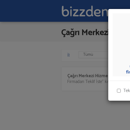
Çağrı Merkezi Hizm
İl:
Çağrı Merkezi Hizmeti 2
sunan fi
Firmadan Teklif İste" kısmından toplu 
Tek