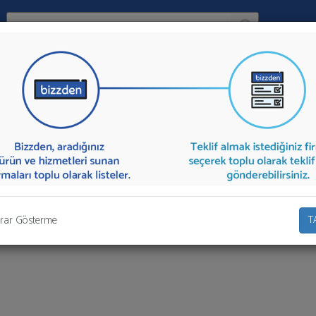
Ara:
Firma
eti 2
İlçe:
rmalar aşağıda listelenmektedir.
Çağrı Merkezi Hizmeti 2
teklifi almak iç
olarak teklif talebinizi firmalara aktarabilirsiniz.
rar Gösterme
T