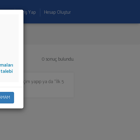
 Ekle
Giriş Yap
Hesap Oluştur
0 sonuç bulundu.
in listeden seçim yapıp ya da "İlk 5
AMAM