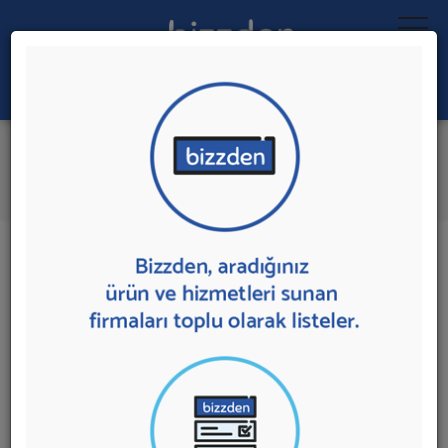
Ara:
Buhar Sistemleri
İlk 1 Firmadan Teklif İste
İl:
İlçe:
1 sonuç bulundu.
Buhar Sistemleri
sunan firmalar aşağıda