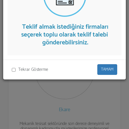
listelenmektedir.
Buhar Sistemleri
teklifi almak için
listeden seçim yapıp ya da "İlk 5 Firmadan Teklif İste"
kısmından toplu olarak teklif talebinizi firmalara
aktarabilirsiniz.
Tekrar Gösterme
TAMAM
Ekare
Mekanik tesisat sektöründe son derece deneyimli ve
donanımlı kadromuzla müşterilerimize profesyonel