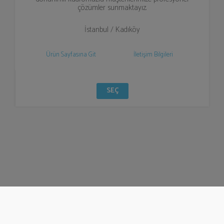
çözümler sunmaktayız.
İstanbul / Kadıköy
Ürün Sayfasına Git
İletişim Bilgileri
SEÇ
© Bizzden 2016
info@bizzden.com