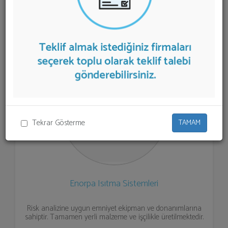
Buhar Kazanı
teklifi almak için listeden seçim yapıp ya
da "İlk 5 Firmadan Teklif İste" kısmından toplu olarak
teklif talebinizi firmalara aktarabilirsiniz.
Tekrar Gösterme
TAMAM
Enorpa Isıtma Sistemleri
Risk analizine uygun emniyet ekipman ve donanımlarına
sahiptir. Tamamen yerli malzeme ve işçilikle üretilmektedir.