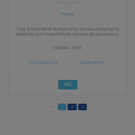
Petniz
Satış sonrası teknik desteğimizi bu konuda uzmanlaşmış
ekibimizle tüm müşterilerimize vermeye devam ediyoruz.
İstanbul / Silivri
Ürün Sayfasına Git
İletişim Bilgileri
SEÇ
«
1
2
»