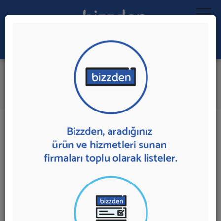
Ara:
Buhar Kazanı
İlk 5 Firmadan Teklif İste
İl:
İlçe:
11 sonuç bulundu.
Buhar Kazanı
sunan firmalar aşağıda listelenmektedir.