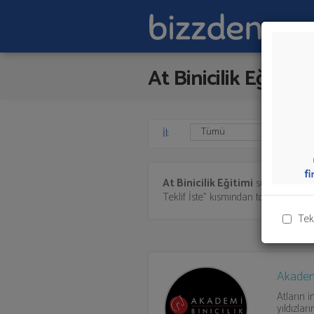
At Binicilik Eğitimi
İl:
At Binicilik Eğitimi
sunan firmalar
Teklif İste" kısmından toplu olarak tek
Tek
Akademi
Atların i
yıldızları