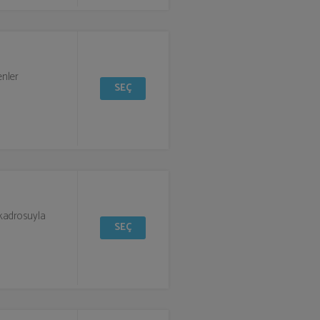
enler
SEÇ
n kadrosuyla
SEÇ