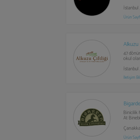
İstanbul
Ürün Sayf
Alkuzu Ç
47 dönüm
okul ola
İstanbul
İletişim Bil
Bigarden
Binicilik
At Binebil
Çanakka
Ürün Sayf