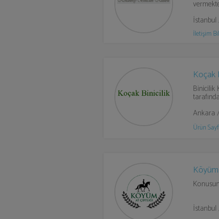
vermekte
İstanbul
İletişim Bil
Koçak B
Binicilik
tarafında
Ankara 
Ürün Sayf
Köyüm A
Konusund
İstanbu