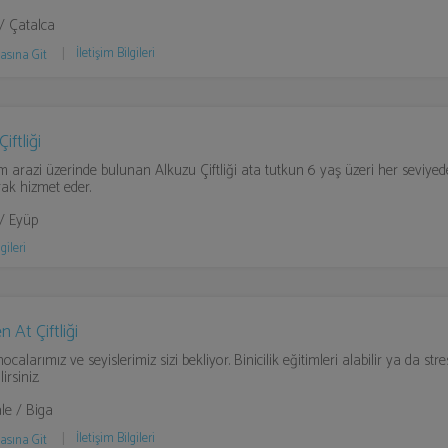
 / Çatalca
İletişim Bilgileri
asına Git
iftliği
 arazi üzerinde bulunan Alkuzu Çiftliği ata tutkun 6 yaş üzeri her seviye
rak hizmet eder.
 / Eyüp
gileri
 At Çiftliği
 hocalarımız ve seyislerimiz sizi bekliyor. Binicilik eğitimleri alabilir ya da st
irsiniz.
le / Biga
İletişim Bilgileri
asına Git