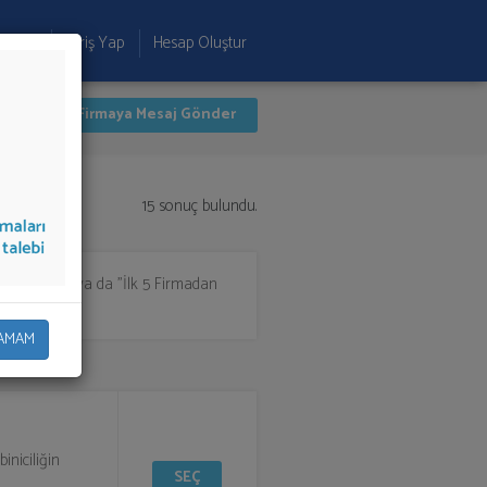
 Ekle
Giriş Yap
Hesap Oluştur
İlk 5 Firmaya Mesaj Gönder
15 sonuç bulundu.
n seçim yapıp ya da "İlk 5 Firmadan
AMAM
iniciliğin
SEÇ