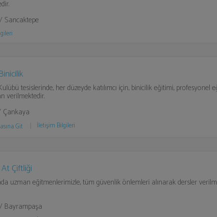
dir.
 / Sancaktepe
gileri
inicilik
 Kulübü tesislerinde, her düzeyde katılımcı için, binicilik eğitimi, profesyonel 
n verilmektedir.
/ Çankaya
İletişim Bilgileri
asına Git
t Çiftliği
a uzman eğitmenlerimizle, tüm güvenlik önlemleri alınarak dersler verilme
l / Bayrampaşa