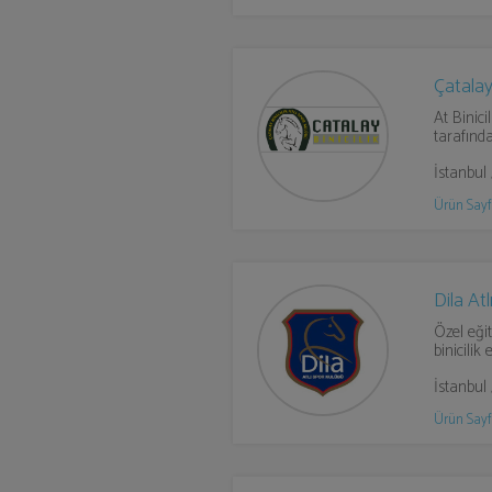
Çatalay 
At Binici
tarafında
İstanbu
Ürün Sayf
Dila At
Özel eğit
binicilik
İstanbul
Ürün Sayf