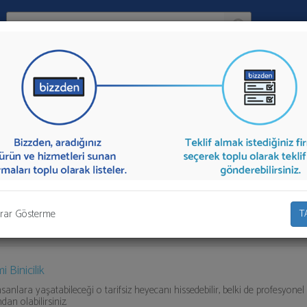
Ara:
Firma
İlçe:
 aşağıda listelenmektedir.
At Binicilik Eğitimi
teklifi almak için listede
lif talebinizi firmalara aktarabilirsiniz.
rar Gösterme
T
 Binicilik
nsanlara yaşatabileceği o tarifsiz heyecanı hissedebilir, belki de profesyonel b
ndan olabilirsiniz.