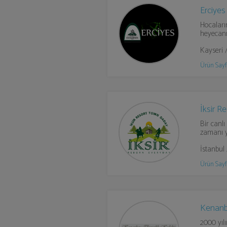
Erciyes 
Hocalarım
heyecanı 
Kayseri 
Ürün Sayf
İksir R
Bir canlı
zamanı y
İstanbul
Ürün Sayf
Kenanbe
2000 yıl