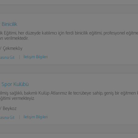
Binicilik
lik Eğitimi, her düzeyde katılımcı için ferdi binicilik eğitimi, profesyonel eğitm
n verilmektedir.
l / Çekmeköy
İletişim Bilgileri
asına Git
lı Spor Kulübü
ilmiş sağlıklı, bakımlı Kulüp Atlarımız ile tecrübeye sahip, geniş bir eğitme
 eğitimi vermekteyiz.
 / Beykoz
İletişim Bilgileri
asına Git