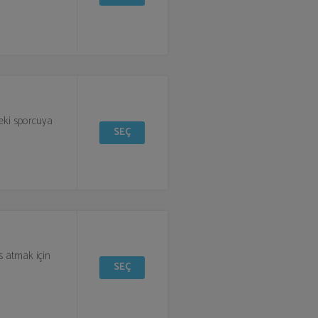
deki sporcuya
SEÇ
res atmak için
SEÇ