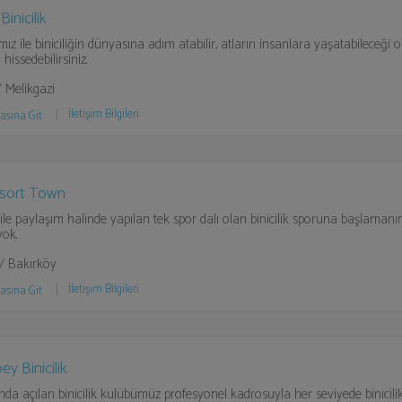
Binicilik
ız ile biniciliğin dünyasına adım atabilir, atların insanlara yaşatabileceği o 
hissedebilirsiniz.
/ Melikgazi
İletişim Bilgileri
asına Git
esort Town
 ile paylaşım halinde yapılan tek spor dalı olan binicilik sporuna başlamanı
ok.
 / Bakırköy
İletişim Bilgileri
asına Git
y Binicilik
ında açılan binicilik kulübümüz profesyonel kadrosuyla her seviyede binicilik