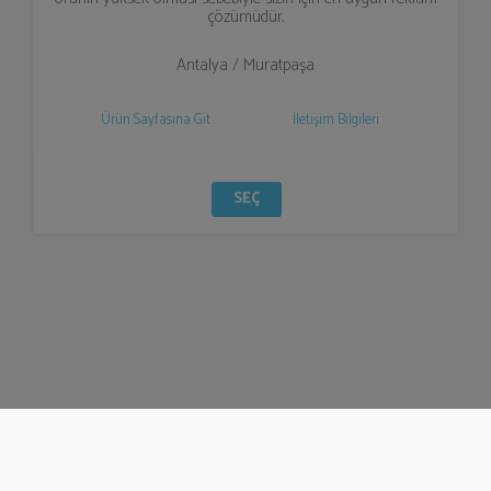
çözümüdür.
Antalya / Muratpaşa
Ürün Sayfasına Git
İletişim Bilgileri
SEÇ
© Bizzden 2016
info@bizzden.com