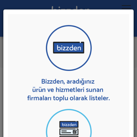
Ara:
Toplu SMS Gönderimi
İlk 1 Firmaya Mesaj Gönder
İl:
İlçe:
1 sonuç bulundu.
Antalya'da
Toplu SMS Gönderimi
sunan firmalar