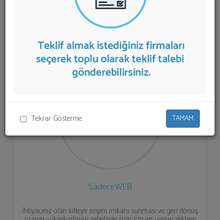
aşağıda listelenmektedir.
Toplu SMS Gönderimi
teklifi
almak için listeden seçim yapıp ya da "İlk 5 Firmadan
Teklif İste" kısmından toplu olarak teklif talebinizi
firmalara aktarabilirsiniz.
Tekrar Gösterme
TAMAM
SadeceWEB
İhtiyacınız olan kitleye erişim imkanı sunması ve geri dönüş
oranın yüksek olması sebebiyle sizin için en uygun reklam