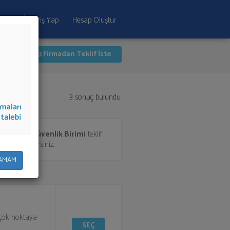
 Ekle
Giriş Yap
Hesap Oluştur
İlk 3 Firmadan Teklif İste
3 sonuç bulundu.
Sağlık ve Güvenlik Birimi
teklifi
a aktarabilirsiniz.
AMAM
irçok noktaya
SEÇ