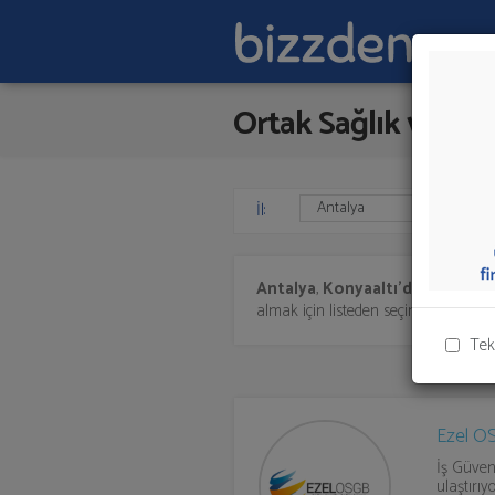
Ortak Sağlık ve Güv
İl:
Antalya
,
Konyaaltı'da
Ortak Sağ
almak için listeden seçim yapıp ya da
Tek
Ezel O
İş Güven
ulaştırıy