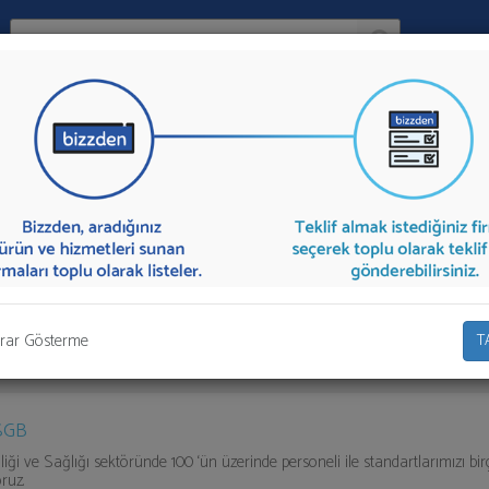
Ara:
Firma
enlik Birimi
İlçe:
lık ve Güvenlik Birimi
sunan firmalar aşağıda listelenmektedir.
Ortak 
 "İlk 5 Firmadan Teklif İste" kısmından toplu olarak teklif talebinizi firmalar
rar Gösterme
T
SGB
liği ve Sağlığı sektöründe 100 ‘ün üzerinde personeli ile standartlarımızı b
oruz.