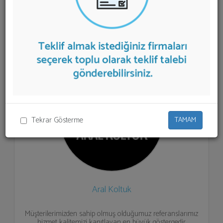
listelenmektedir.
Koltuk Döşeme
teklifi almak için
listeden seçim yapıp ya da "İlk 5 Firmadan Teklif İste"
kısmından toplu olarak teklif talebinizi firmalara
aktarabilirsiniz.
Tekrar Gösterme
TAMAM
Aral Koltuk
Müşterilerimizden sahip olmuş olduğumuz referanslarımız
hizmet kalitemizi kanıtlayan en büyük göstergedir.