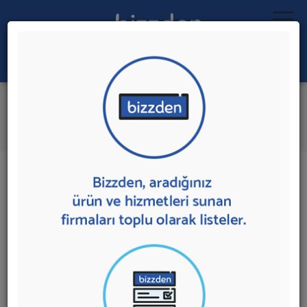
Ara:
Koltuk Döşeme
İlk 1 Firmadan Teklif İste
İl:
İlçe:
1 sonuç bulundu.
Antalya'da
Koltuk Döşeme
sunan firmalar aşağıda