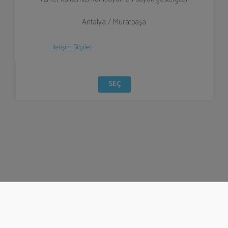
Antalya / Muratpaşa
İletişim Bilgileri
SEÇ
© Bizzden 2016
info@bizzden.com