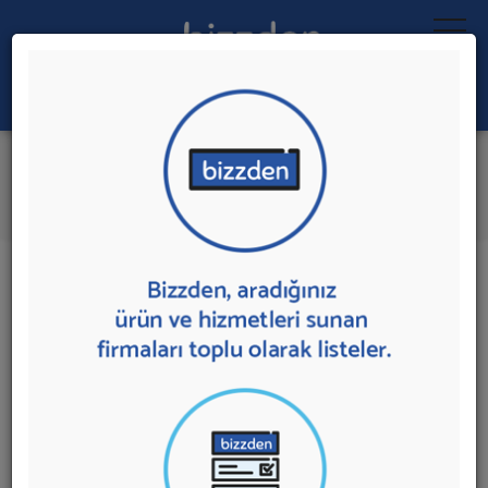
Ara:
Gelinlik Modeli
İlk 1 Firmaya Mesaj Gönder
İl:
İlçe:
1 sonuç bulundu.
Antalya'da
Gelinlik Modeli
sunan firmalar aşağıda