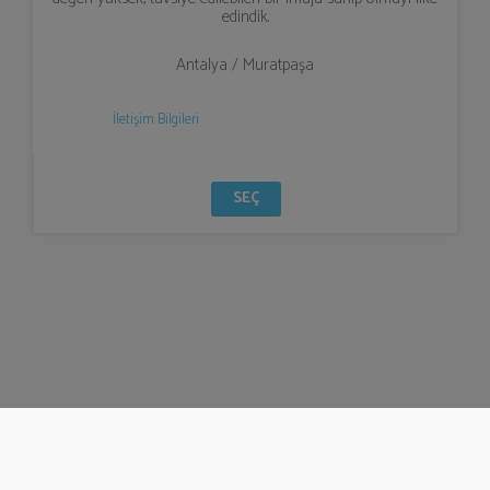
edindik.
Antalya / Muratpaşa
İletişim Bilgileri
SEÇ
© Bizzden 2016
info@bizzden.com