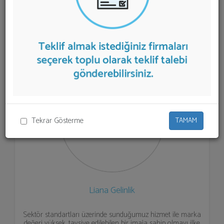
listelenmektedir.
Gelinlik Modeli
teklifi almak için
listeden seçim yapıp ya da "İlk 5 Firmadan Teklif İste"
kısmından toplu olarak teklif talebinizi firmalara
aktarabilirsiniz.
Tekrar Gösterme
TAMAM
Liana Gelinlik
Sektör standartları üzerinde sunduğumuz hizmet ile marka
değeri yüksek, tavsiye edilebilen bir imaja sahip olmayı ilke