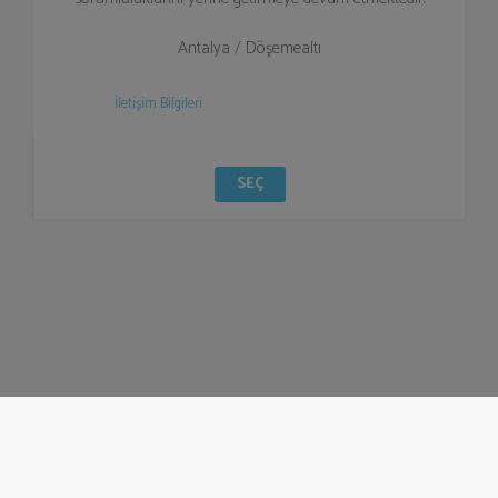
Antalya / Döşemealtı
İletişim Bilgileri
SEÇ
© Bizzden 2016
info@bizzden.com