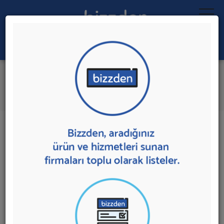
Ara:
Treyler
İlk 1 Firmadan Teklif İste
İl:
İlçe:
1 sonuç bulundu.
Antalya
,
Döşemealtı'da
Treyler
sunan firmalar