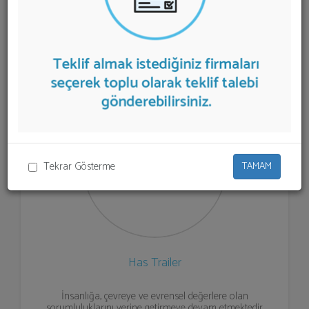
aşağıda listelenmektedir.
Treyler
teklifi almak için
listeden seçim yapıp ya da "İlk 5 Firmadan Teklif İste"
kısmından toplu olarak teklif talebinizi firmalara
aktarabilirsiniz.
Tekrar Gösterme
TAMAM
Has Trailer
İnsanlığa, çevreye ve evrensel değerlere olan
sorumluluklarını yerine getirmeye devam etmektedir.