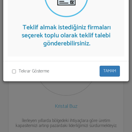
listelenmektedir.
Buz İmalatı
teklifi almak için listeden
seçim yapıp ya da "İlk 5 Firmadan Teklif İste" kısmından
toplu olarak teklif talebinizi firmalara aktarabilirsiniz.
Tekrar Gösterme
TAMAM
Kristal Buz
İlerleyen yıllarda bölgedeki ihtiyaçlara göre üretim
kapasitemizi artırıp pazardaki liderliğimizi sürdürmekteyiz.