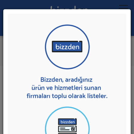
Ara:
Buz İmalatı
İlk 2 Firmadan Teklif İste
İl:
İlçe:
2 sonuç bulundu.
Antalya'da
Buz İmalatı
sunan firmalar aşağıda