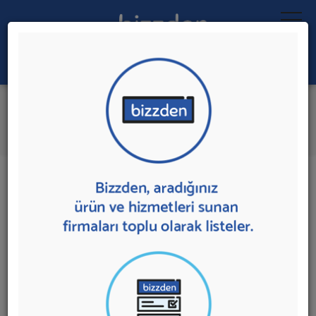
Ara:
Orman Ürünleri
İlk 1 Firmadan Teklif İste
İl:
İlçe:
1 sonuç bulundu.
Antalya
,
Alanya'da
Orman Ürünleri
sunan firmalar