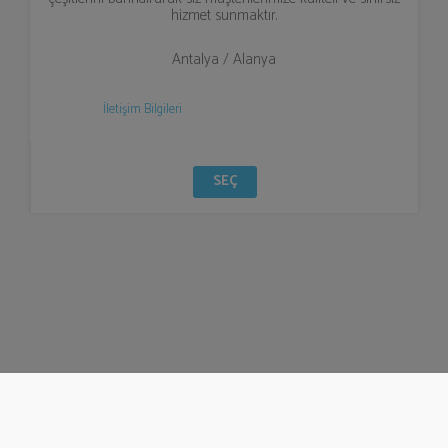
hizmet sunmaktır.
Antalya / Alanya
İletişim Bilgileri
SEÇ
© Bizzden 2016
info@bizzden.com