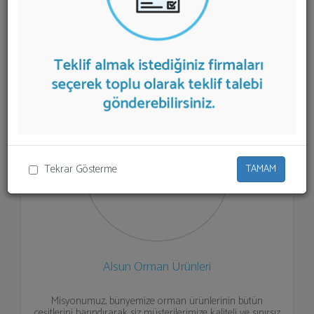
aşağıda listelenmektedir.
Orman Ürünleri
teklifi almak
için listeden seçim yapıp ya da "İlk 5 Firmadan Teklif İste"
kısmından toplu olarak teklif talebinizi firmalara
aktarabilirsiniz.
Tekrar Gösterme
TAMAM
Alsun Orman Ürünleri
Misyonumuz, bünyemize orman ürünlerinin bütün
çeşitlerini barındırarak siz müşterilerimize kaliteli ve sınırsız