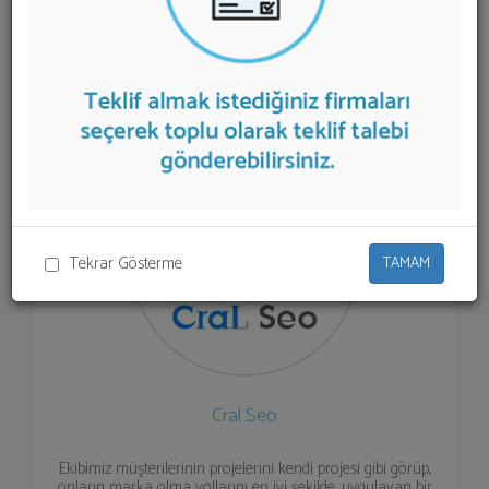
sunan firmalar aşağıda listelenmektedir.
Arama Motoru
Optimizasyonu
teklifi almak için listeden seçim yapıp
ya da "İlk 5 Firmadan Teklif İste" kısmından toplu olarak
teklif talebinizi firmalara aktarabilirsiniz.
Tekrar Gösterme
TAMAM
Cral Seo
Ekibimiz müşterilerinin projelerini kendi projesi gibi görüp,
onların marka olma yollarını en iyi şekilde, uygulayan bir