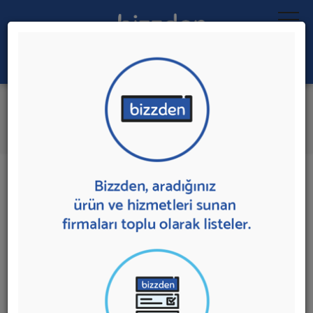
Ara:
Arama Motoru Optimizasyonu
İlk 1 Firmadan Teklif İste
İl:
İlçe:
1 sonuç bulundu.
Antalya
,
Alanya'da
Arama Motoru Optimizasyonu