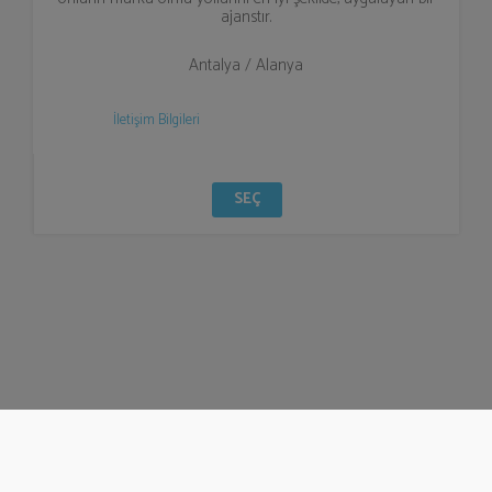
ajanstır.
Antalya / Alanya
İletişim Bilgileri
SEÇ
© Bizzden 2016
info@bizzden.com